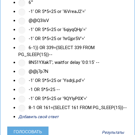
6'"
-1' OR 5*5=25 or 'I6VreaJ2'='
@@Q3IsV
-1' OR 5*5=25 or '6qiyqQHp'='
-1' OR 5*5=25 or 'hrGjpr5V'='
6-1)) OR 339=(SELECT 339 FROM
PG_SLEEP(15))--
8N51YXakT'; waitfor delay '0:0:15' --
@@j7p7N
-1' OR 5*5=25 or 'YsdrjLpd'='
-1 OR 5*5=25 --
-1' OR 5*5=25 or '9QYIyP0X'='
8-1 OR 161=(SELECT 161 FROM PG_SLEEP(15))--
Добавить свой ответ
Результаты