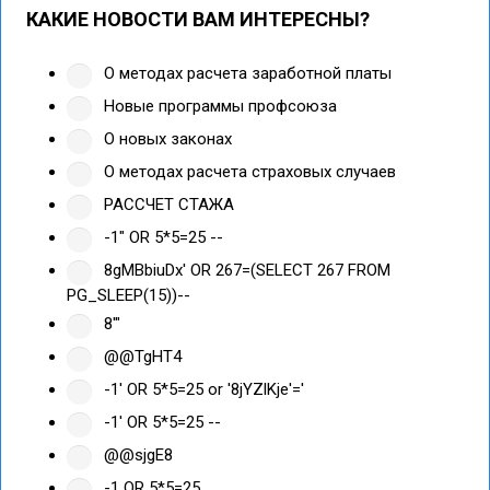
КАКИЕ НОВОСТИ ВАМ ИНТЕРЕСНЫ?
О методах расчета заработной платы
Новые программы профсоюза
О новых законах
О методах расчета страховых случаев
РАССЧЕТ СТАЖА
-1" OR 5*5=25 --
8gMBbiuDx' OR 267=(SELECT 267 FROM
PG_SLEEP(15))--
8'"
@@TgHT4
-1' OR 5*5=25 or '8jYZlKje'='
-1' OR 5*5=25 --
@@sjgE8
-1 OR 5*5=25