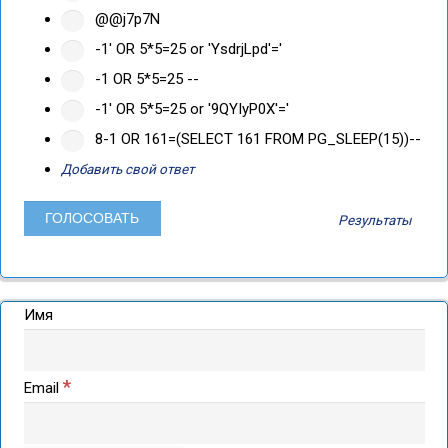
@@j7p7N
-1' OR 5*5=25 or 'YsdrjLpd'='
-1 OR 5*5=25 --
-1' OR 5*5=25 or '9QYIyP0X'='
8-1 OR 161=(SELECT 161 FROM PG_SLEEP(15))--
Добавить свой ответ
Результаты
Имя
*
Email