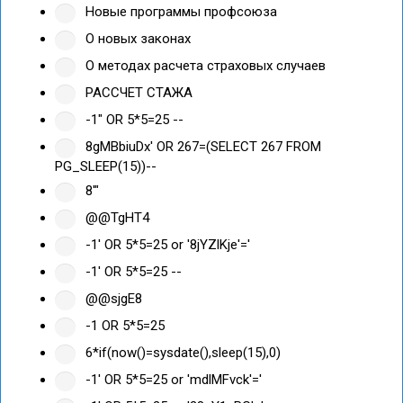
Новые программы профсоюза
О новых законах
О методах расчета страховых случаев
РАССЧЕТ СТАЖА
-1" OR 5*5=25 --
8gMBbiuDx' OR 267=(SELECT 267 FROM
PG_SLEEP(15))--
8'"
@@TgHT4
-1' OR 5*5=25 or '8jYZlKje'='
-1' OR 5*5=25 --
@@sjgE8
-1 OR 5*5=25
6*if(now()=sysdate(),sleep(15),0)
-1' OR 5*5=25 or 'mdlMFvck'='