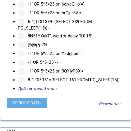
-1' OR 5*5=25 or '6qiyqQHp'='
-1' OR 5*5=25 or 'hrGjpr5V'='
6-1)) OR 339=(SELECT 339 FROM
PG_SLEEP(15))--
8N51YXakT'; waitfor delay '0:0:15' --
@@j7p7N
-1' OR 5*5=25 or 'YsdrjLpd'='
-1 OR 5*5=25 --
-1' OR 5*5=25 or '9QYIyP0X'='
8-1 OR 161=(SELECT 161 FROM PG_SLEEP(15))--
Добавить свой ответ
Результаты