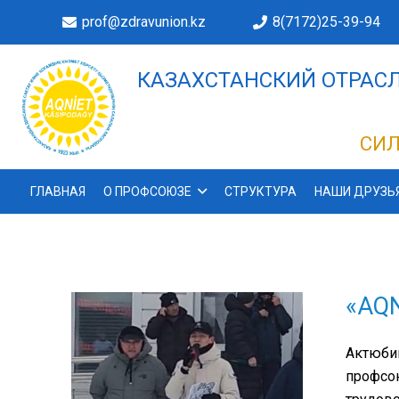
prof@zdravunion.kz
8(7172)25-39-94
КАЗАХСТАНСКИЙ ОТРАСЛ
ДЕЛАХ!
СИЛ
ГЛАВНАЯ
О ПРОФСОЮЗЕ
СТРУКТУРА
НАШИ ДРУЗЬ
«AQN
Актюби
профсою