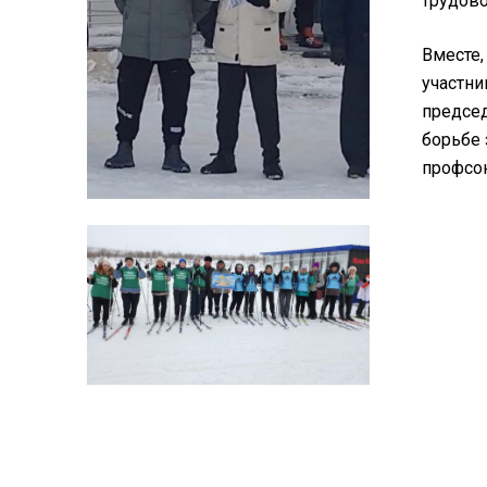
трудово
Вместе,
участни
председ
борьбе 
профсою