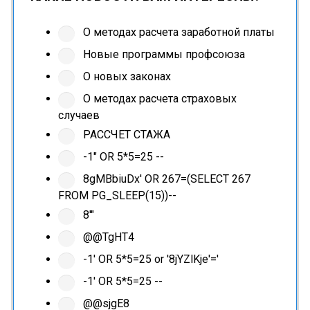
О методах расчета заработной платы
Новые программы профсоюза
О новых законах
О методах расчета страховых
случаев
РАССЧЕТ СТАЖА
-1" OR 5*5=25 --
8gMBbiuDx' OR 267=(SELECT 267
FROM PG_SLEEP(15))--
8'"
@@TgHT4
-1' OR 5*5=25 or '8jYZlKje'='
-1' OR 5*5=25 --
@@sjgE8