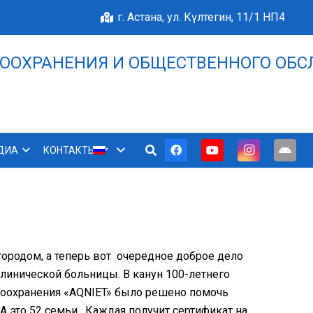
г. Астана, ул. Күлтегин, 11/1 НП4
ООХРАНЕНИЯ И ОБЩЕСТВЕННОГО ОБС
НАШЕ БЛАГОПОЛУЧИЕ 
ДИА
КОНТАКТЫ
городом, а теперь вот очередное доброе дело
линической больницы. В канун 100-летнего
воохранения «AQNIET» было решено помочь
 А это 52 семьи. Каждая получит сертификат на