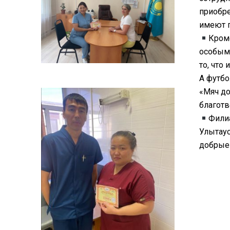
приобре
имеют п
Кром
особыми
то, что
А футбо
«Мяч до
благотв
Фили
Улытаус
добрые 