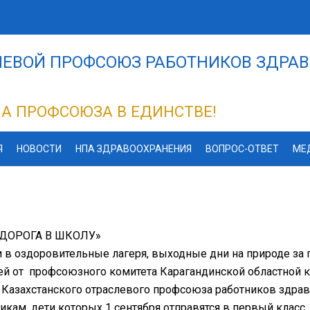
ЕВОЙ ПРОФСОЮЗ РАБОТНИКОВ ЗДРАВ
А ПРОФСОЮЗА В ЕДИНСТВЕ!
Я
НОВОСТИ
НПА ЗДРАВООХРАНЕНИЯ
ВОПРОС-ОТВЕТ
МЕ
«ДОРОГА В ШКОЛУ»
 в оздоровительные лагеря, выходные дни на природе за 
ей от профсоюзного комитета Карагандинской областной к
Казахстанского отраслевого профсоюза работников здра
икам, дети которых 1 сентября отправятся в первый класс.