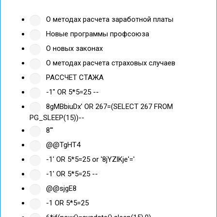
О методах расчета заработной платы
Новые программы профсоюза
О новых законах
О методах расчета страховых случаев
РАССЧЕТ СТАЖА
-1" OR 5*5=25 --
8gMBbiuDx' OR 267=(SELECT 267 FROM
PG_SLEEP(15))--
8'"
@@TgHT4
-1' OR 5*5=25 or '8jYZlKje'='
-1' OR 5*5=25 --
@@sjgE8
-1 OR 5*5=25