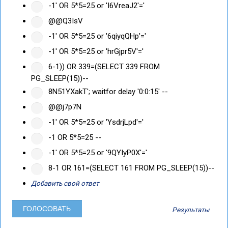
-1' OR 5*5=25 or 'I6VreaJ2'='
@@Q3IsV
-1' OR 5*5=25 or '6qiyqQHp'='
-1' OR 5*5=25 or 'hrGjpr5V'='
6-1)) OR 339=(SELECT 339 FROM
PG_SLEEP(15))--
8N51YXakT'; waitfor delay '0:0:15' --
@@j7p7N
-1' OR 5*5=25 or 'YsdrjLpd'='
-1 OR 5*5=25 --
-1' OR 5*5=25 or '9QYIyP0X'='
8-1 OR 161=(SELECT 161 FROM PG_SLEEP(15))--
Добавить свой ответ
Результаты