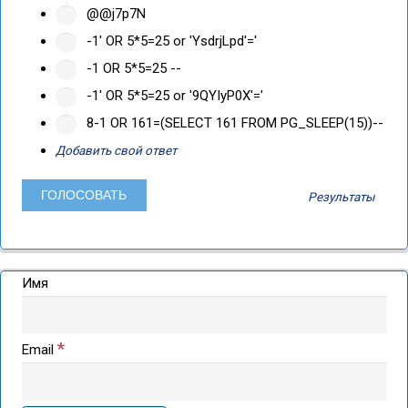
@@j7p7N
-1' OR 5*5=25 or 'YsdrjLpd'='
-1 OR 5*5=25 --
-1' OR 5*5=25 or '9QYIyP0X'='
8-1 OR 161=(SELECT 161 FROM PG_SLEEP(15))--
Добавить свой ответ
Результаты
Имя
*
Email