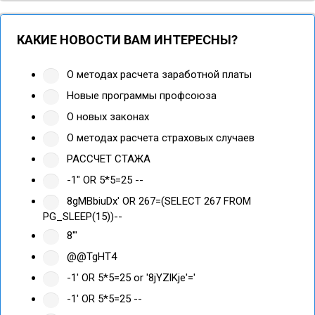
КАКИЕ НОВОСТИ ВАМ ИНТЕРЕСНЫ?
О методах расчета заработной платы
Новые программы профсоюза
О новых законах
О методах расчета страховых случаев
РАССЧЕТ СТАЖА
-1" OR 5*5=25 --
8gMBbiuDx' OR 267=(SELECT 267 FROM
PG_SLEEP(15))--
8'"
@@TgHT4
-1' OR 5*5=25 or '8jYZlKje'='
-1' OR 5*5=25 --