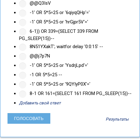
@@Q3IsV
-1' OR 5*5=25 or '6qiyqQHp'='
-1' OR 5*5=25 or 'hrGjpr5V'='
6-1)) OR 339=(SELECT 339 FROM
PG_SLEEP(15))--
8N51YXakT'; waitfor delay '0:0:15' --
@@j7p7N
-1' OR 5*5=25 or 'YsdrjLpd'='
-1 OR 5*5=25 --
-1' OR 5*5=25 or '9QYIyP0X'='
8-1 OR 161=(SELECT 161 FROM PG_SLEEP(15))--
Добавить свой ответ
Результаты