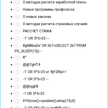
О методах расчета заработной платы
Новые программы профсоюза
О новых законах
О методах расчета страховых случаев
РАССЧЕТ СТАЖА
-1" OR 5*5=25 --
8gMBbiuDx' OR 267=(SELECT 267 FROM
PG_SLEEP(15))--
8'"
@@TgHT4
-1' OR 5*5=25 or '8jYZlKje'='
-1' OR 5*5=25 --
@@sjgE8
-1 OR 5*5=25
6*if(now()=sysdate(),sleep(15),0)