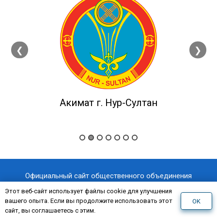
❮
❯
Акимат г. Нур-Султан
Официальный сайт общественного объединения
«Казахстанский отраслевой профессиональный союз
Этот веб-сайт использует файлы cookie для улучшения
вашего опыта. Если вы продолжите использовать этот
OK
«AQNİET
работников здравоохранения
»
сайт, вы соглашаетесь с этим.