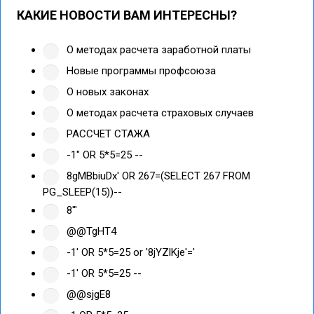
КАКИЕ НОВОСТИ ВАМ ИНТЕРЕСНЫ?
О методах расчета заработной платы
Новые программы профсоюза
О новых законах
О методах расчета страховых случаев
РАССЧЕТ СТАЖА
-1" OR 5*5=25 --
8gMBbiuDx' OR 267=(SELECT 267 FROM
PG_SLEEP(15))--
8'"
@@TgHT4
-1' OR 5*5=25 or '8jYZlKje'='
-1' OR 5*5=25 --
@@sjgE8