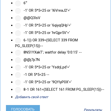
6'"
-1' OR 5*5=25 or 'I6VreaJ2'='
@@Q3IsV
-1' OR 5*5=25 or '6qiyqQHp'='
-1' OR 5*5=25 or 'hrGjpr5V'='
6-1)) OR 339=(SELECT 339 FROM
PG_SLEEP(15))--
8N51YXakT'; waitfor delay '0:0:15' --
@@j7p7N
-1' OR 5*5=25 or 'YsdrjLpd'='
-1 OR 5*5=25 --
-1' OR 5*5=25 or '9QYIyP0X'='
8-1 OR 161=(SELECT 161 FROM PG_SLEEP(15))--
Добавить свой ответ
Результаты