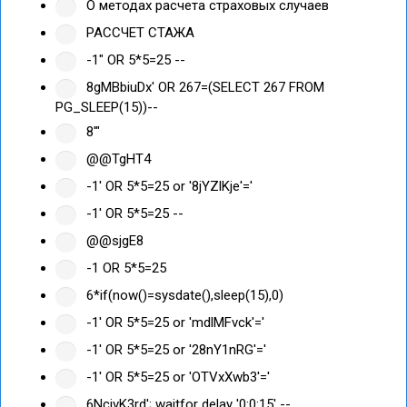
О методах расчета страховых случаев
РАССЧЕТ СТАЖА
-1" OR 5*5=25 --
8gMBbiuDx' OR 267=(SELECT 267 FROM
PG_SLEEP(15))--
8'"
@@TgHT4
-1' OR 5*5=25 or '8jYZlKje'='
-1' OR 5*5=25 --
@@sjgE8
-1 OR 5*5=25
6*if(now()=sysdate(),sleep(15),0)
-1' OR 5*5=25 or 'mdlMFvck'='
-1' OR 5*5=25 or '28nY1nRG'='
-1' OR 5*5=25 or 'OTVxXwb3'='
6NcjvK3rd'; waitfor delay '0:0:15' --