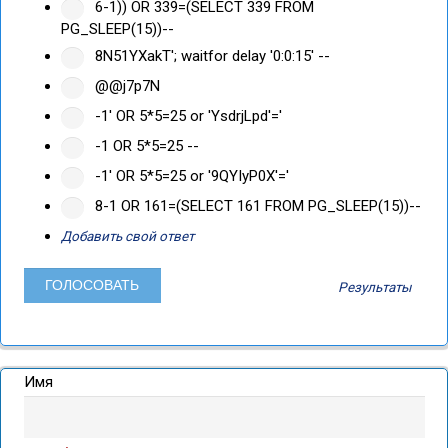
6-1)) OR 339=(SELECT 339 FROM
PG_SLEEP(15))--
8N51YXakT'; waitfor delay '0:0:15' --
@@j7p7N
-1' OR 5*5=25 or 'YsdrjLpd'='
-1 OR 5*5=25 --
-1' OR 5*5=25 or '9QYIyP0X'='
8-1 OR 161=(SELECT 161 FROM PG_SLEEP(15))--
Добавить свой ответ
Результаты
Имя