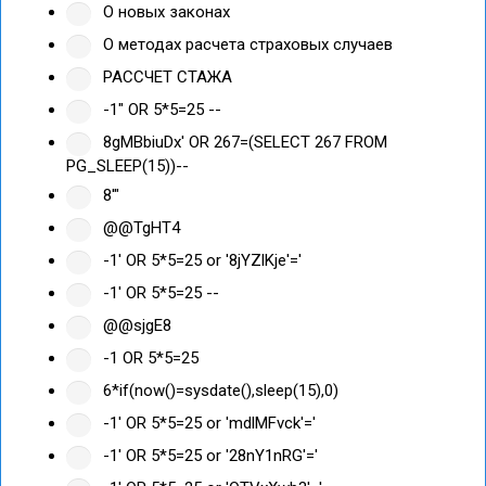
О новых законах
О методах расчета страховых случаев
РАССЧЕТ СТАЖА
-1" OR 5*5=25 --
8gMBbiuDx' OR 267=(SELECT 267 FROM
PG_SLEEP(15))--
8'"
@@TgHT4
-1' OR 5*5=25 or '8jYZlKje'='
-1' OR 5*5=25 --
@@sjgE8
-1 OR 5*5=25
6*if(now()=sysdate(),sleep(15),0)
-1' OR 5*5=25 or 'mdlMFvck'='
-1' OR 5*5=25 or '28nY1nRG'='