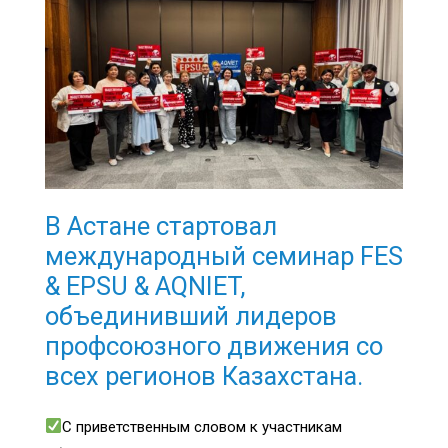
В Астане стартовал
международный семинар FES
& EPSU & AQNIET,
объединивший лидеров
профсоюзного движения со
всех регионов Казахстана.
С приветственным словом к участникам