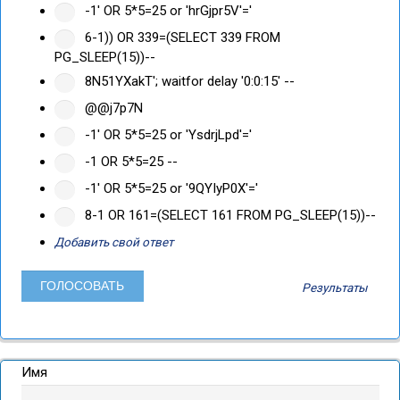
-1' OR 5*5=25 or 'hrGjpr5V'='
6-1)) OR 339=(SELECT 339 FROM
PG_SLEEP(15))--
8N51YXakT'; waitfor delay '0:0:15' --
@@j7p7N
-1' OR 5*5=25 or 'YsdrjLpd'='
-1 OR 5*5=25 --
-1' OR 5*5=25 or '9QYIyP0X'='
8-1 OR 161=(SELECT 161 FROM PG_SLEEP(15))--
Добавить свой ответ
Результаты
Имя