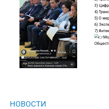
3) Цифр
4) Тран
5) О ме
6) Эксп
7) Анти
Мо
Обществ
НОВОСТИ