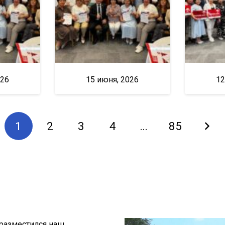
026
15 июня, 2026
12
1
2
3
4
…
85
 разместился наш