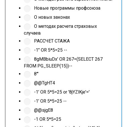
Новые программы профсоюза
О новых законах
О методах расчета страховых
случаев
РАССЧЕТ СТАЖА
-1" OR 5*5=25 --
8gMBbiuDx' OR 267=(SELECT 267
FROM PG_SLEEP(15))--
8'"
@@TgHT4
-1' OR 5*5=25 or '8jYZlKje'='
-1' OR 5*5=25 --
@@sjgE8
-1 OR 5*5=25