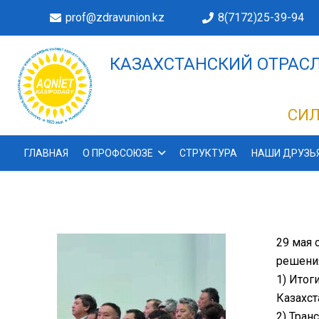
prof@zdravunion.kz
8(7172)25-39-94
КАЗАХСТАНСКИЙ ОТРАСЛ
ДЕЛАХ!
СИЛ
ГЛАВНАЯ
О ПРОФСОЮЗЕ
СТРУКТУРА
НАШИ ДРУЗЬ
29 мая 
решени
1) Итог
Казахст
2) Тран