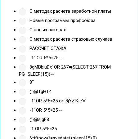
О методах расчета заработной платы
Новые программы профсоюза
О новых законах
О методах расчета страховых случаев
РАССЧЕТ СТАЖА
-1" OR 5*5=25 --
8gMBbiuDx' OR 267=(SELECT 267 FROM
PG_SLEEP(15))--
8'"
@@TgHT4
-1' OR 5*5=25 or '8jYZlKje'='
-1' OR 5*5=25 --
@@sjgE8
-1 OR 5*5=25
6*if(now()=sysdate(),sleep(15),0)