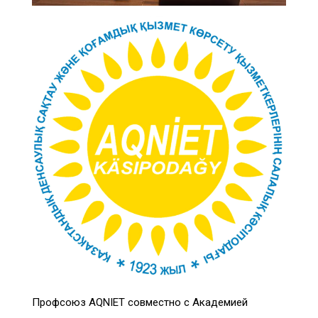
Профсоюз AQNIET совместно с Академией