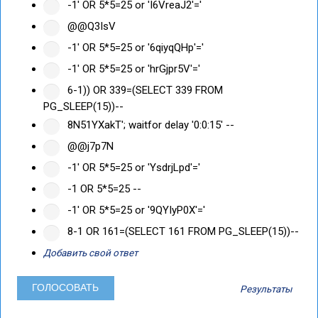
-1' OR 5*5=25 or 'I6VreaJ2'='
@@Q3IsV
-1' OR 5*5=25 or '6qiyqQHp'='
-1' OR 5*5=25 or 'hrGjpr5V'='
6-1)) OR 339=(SELECT 339 FROM
PG_SLEEP(15))--
8N51YXakT'; waitfor delay '0:0:15' --
@@j7p7N
-1' OR 5*5=25 or 'YsdrjLpd'='
-1 OR 5*5=25 --
-1' OR 5*5=25 or '9QYIyP0X'='
8-1 OR 161=(SELECT 161 FROM PG_SLEEP(15))--
Добавить свой ответ
Результаты