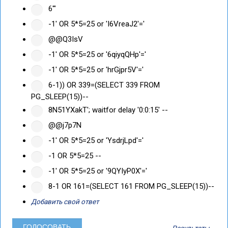
6'"
-1' OR 5*5=25 or 'I6VreaJ2'='
@@Q3IsV
-1' OR 5*5=25 or '6qiyqQHp'='
-1' OR 5*5=25 or 'hrGjpr5V'='
6-1)) OR 339=(SELECT 339 FROM
PG_SLEEP(15))--
8N51YXakT'; waitfor delay '0:0:15' --
@@j7p7N
-1' OR 5*5=25 or 'YsdrjLpd'='
-1 OR 5*5=25 --
-1' OR 5*5=25 or '9QYIyP0X'='
8-1 OR 161=(SELECT 161 FROM PG_SLEEP(15))--
Добавить свой ответ
Результаты