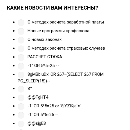
КАКИЕ НОВОСТИ ВАМ ИНТЕРЕСНЫ?
О методах расчета заработной платы
Новые программы профсоюза
О новых законах
О методах расчета страховых случаев
РАССЧЕТ СТАЖА
-1" OR 5*5=25 --
8gMBbiuDx' OR 267=(SELECT 267 FROM
PG_SLEEP(15))--
8'"
@@TgHT4
-1' OR 5*5=25 or '8jYZlKje'='
-1' OR 5*5=25 --
@@sjgE8