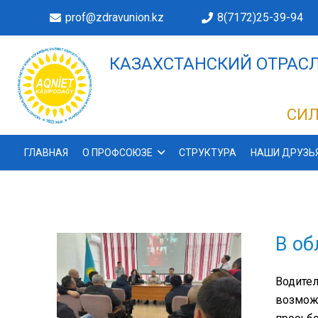
prof@zdravunion.kz
8(7172)25-39-94
КАЗАХСТАНСКИЙ ОТРАСЛ
ДЕЛАХ!
СИЛ
ГЛАВНАЯ
О ПРОФСОЮЗЕ
СТРУКТУРА
НАШИ ДРУЗЬ
В об
Водител
возможн