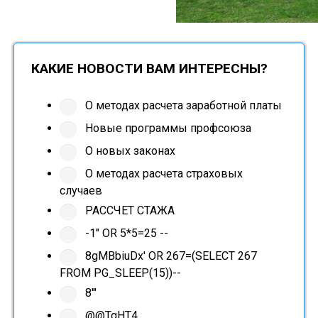
КАКИЕ НОВОСТИ ВАМ ИНТЕРЕСНЫ?
О методах расчета заработной платы
Новые программы профсоюза
О новых законах
О методах расчета страховых
случаев
РАССЧЕТ СТАЖА
-1" OR 5*5=25 --
8gMBbiuDx' OR 267=(SELECT 267
FROM PG_SLEEP(15))--
8'"
@@TgHT4