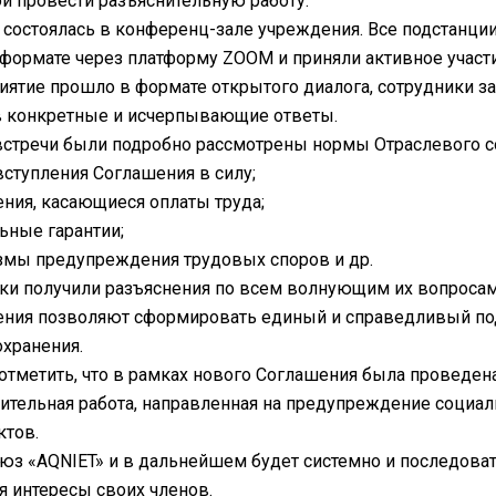
й провести разъяснительную работу.
 состоялась в конференц-зале учреждения. Все подстанц
формате через платформу ZOOM и приняли активное участи
ятие прошло в формате открытого диалога, сотрудники зад
в конкретные и исчерпывающие ответы.
встречи были подробно рассмотрены нормы Отраслевого со
вступления Соглашения в силу;
ния, касающиеся оплаты труда;
ьные гарантии;
змы предупреждения трудовых споров и др.
ки получили разъяснения по всем волнующим их вопросам
ния позволяют сформировать единый и справедливый под
хранения.
тметить, что в рамках нового Соглашения была проведен
ительная работа, направленная на предупреждение соци
ктов.
з «AQNIET» и в дальнейшем будет системно и последоват
 интересы своих членов.