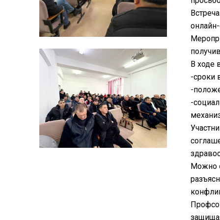
просьбо
Встреча
онлайн-
Меропри
получи
В ходе 
-сроки 
-положе
-социал
механи
Участни
соглаше
здравоо
Можно о
разъясн
конфли
Профсою
защищая