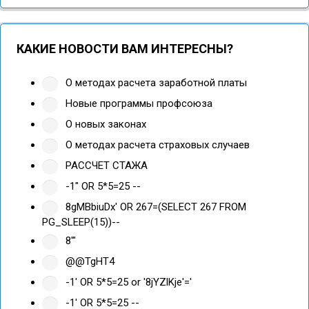
КАКИЕ НОВОСТИ ВАМ ИНТЕРЕСНЫ?
О методах расчета заработной платы
Новые программы профсоюза
О новых законах
О методах расчета страховых случаев
РАССЧЕТ СТАЖА
-1" OR 5*5=25 --
8gMBbiuDx' OR 267=(SELECT 267 FROM
PG_SLEEP(15))--
8'"
@@TgHT4
-1' OR 5*5=25 or '8jYZlKje'='
-1' OR 5*5=25 --