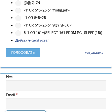
@@j7p7N
-1' OR 5*5=25 or 'YsdrjLpd'='
-1 OR 5*5=25 --
-1' OR 5*5=25 or '9QYIyP0X'='
8-1 OR 161=(SELECT 161 FROM PG_SLEEP(15))--
Добавить свой ответ
Результаты
Имя
*
Email