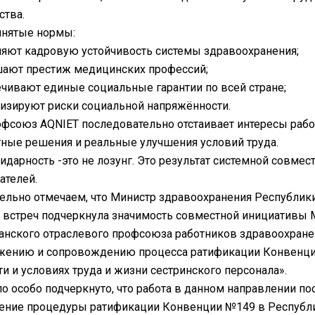
ства.
нятые нормы:
ляют кадровую устойчивость системы здравоохранения;
шают престиж медицинских профессий;
ечивают единые социальные гарантии по всей стране;
изируют риски социальной напряжённости.
фсоюз AQNIET последовательно отстаивает интересы рабо
ные решения и реальные улучшения условий труда.
идарность -это не лозунг. Это результат системной совме
ателей.
ельно отмечаем, что Министр здравоохранения Республик
 встреч подчеркнула значимость совместной инициативы 
анского отраслевого профсоюза работников здравоохране
жению и сопровождению процесса ратификации Конвенци
ти и условиях труда и жизни сестринского персонала».
о особо подчеркнуто, что работа в данном направлении п
ние процедуры ратификации Конвенции №149 в Республике