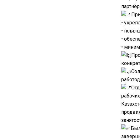
партнёр
При
• укреп
• повы
• обесп
• миним
Про
конкрет
Сол
работод
Отд
рабочих
Казахст
продви
занятос
Был
заверше