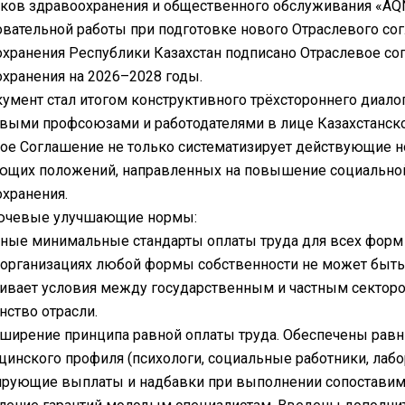
ков здравоохранения и общественного обслуживания «AQNI
вательной работы при подготовке нового Отраслевого со
хранения Республики Казахстан подписано Отраслевое со
хранения на 2026–2028 годы.
умент стал итогом конструктивного трёхстороннего диал
выми профсоюзами и работодателями в лице Казахстанско
ое Соглашение не только систематизирует действующие н
ющих положений, направленных на повышение социальной
хранения.
ючевые улучшающие нормы:
ные минимальные стандарты оплаты труда для всех форм с
 организациях любой формы собственности не может быть
ивает условия между государственным и частным секторо
нство отрасли.
ширение принципа равной оплаты труда. Обеспечены равн
инского профиля (психологи, социальные работники, лабор
ирующие выплаты и надбавки при выполнении сопоставим