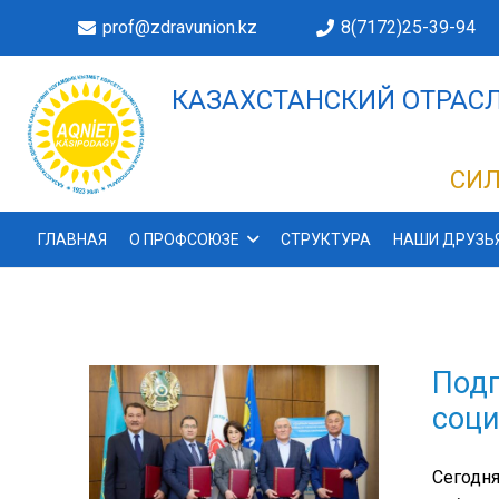
prof@zdravunion.kz
8(7172)25-39-94
КАЗАХСТАНСКИЙ ОТРАСЛ
ДЕЛАХ!
СИЛ
ГЛАВНАЯ
О ПРОФСОЮЗЕ
СТРУКТУРА
НАШИ ДРУЗЬ
Подп
соци
Сегодня