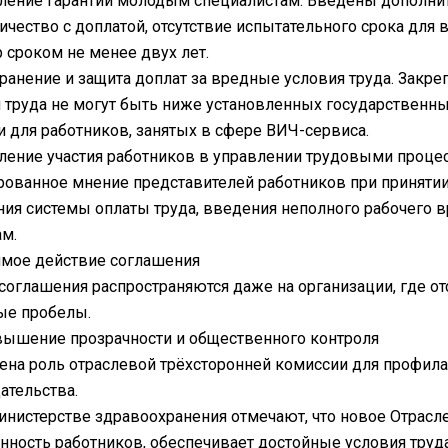
ление гарантий молодым специалистам. Введены дополн
ичество с доплатой, отсутствие испытательного срока для
 сроком не менее двух лет.
ранение и защита доплат за вредные условия труда. Закре
 труда не могут быть ниже установленных государствен
и для работников, занятых в сфере ВИЧ-сервиса.
ление участия работников в управлении трудовыми проце
ованное мнение представителей работников при принятии
ия системы оплаты труда, введения неполного рабочего 
м.
мое действие соглашения
оглашения распространяются даже на организации, где от
ые пробелы.
ышение прозрачности и общественного контроля
на роль отраслевой трёхсторонней комиссии для профил
ательства.
инистерстве здравоохранения отмечают, что новое Отрас
ность работников, обеспечивает достойные условия труд