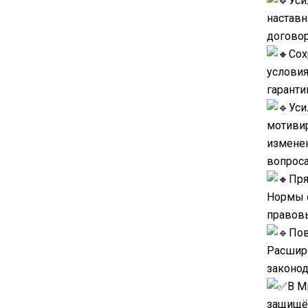
Уси
наставн
договор
Сох
условия
гаранти
Уси
мотивир
изменен
вопроса
Пря
Нормы с
правов
Пов
Расшире
законод
В М
защищён