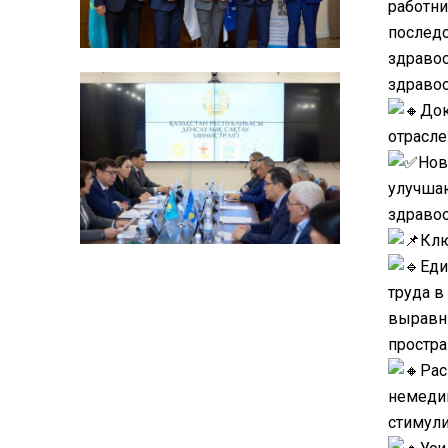
работни
последо
здравоо
здравоо
Док
отрасле
Нов
улучша
здравоо
Кл
Еди
труда в
выравн
простра
Рас
немедиц
стимул