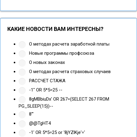
КАКИЕ НОВОСТИ ВАМ ИНТЕРЕСНЫ?
О методах расчета заработной платы
Новые программы профсоюза
О новых законах
О методах расчета страховых случаев
РАССЧЕТ СТАЖА
-1" OR 5*5=25 --
8gMBbiuDx' OR 267=(SELECT 267 FROM
PG_SLEEP(15))--
8'"
@@TgHT4
-1' OR 5*5=25 or '8jYZlKje'='