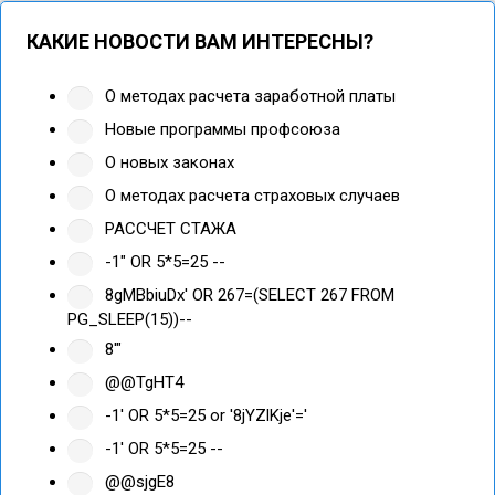
КАКИЕ НОВОСТИ ВАМ ИНТЕРЕСНЫ?
О методах расчета заработной платы
Новые программы профсоюза
О новых законах
О методах расчета страховых случаев
РАССЧЕТ СТАЖА
-1" OR 5*5=25 --
8gMBbiuDx' OR 267=(SELECT 267 FROM
PG_SLEEP(15))--
8'"
@@TgHT4
-1' OR 5*5=25 or '8jYZlKje'='
-1' OR 5*5=25 --
@@sjgE8