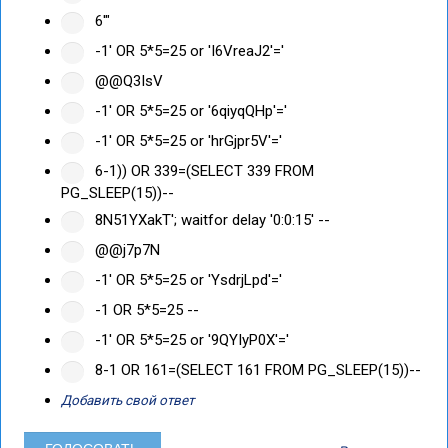
6'"
-1' OR 5*5=25 or 'I6VreaJ2'='
@@Q3IsV
-1' OR 5*5=25 or '6qiyqQHp'='
-1' OR 5*5=25 or 'hrGjpr5V'='
6-1)) OR 339=(SELECT 339 FROM
PG_SLEEP(15))--
8N51YXakT'; waitfor delay '0:0:15' --
@@j7p7N
-1' OR 5*5=25 or 'YsdrjLpd'='
-1 OR 5*5=25 --
-1' OR 5*5=25 or '9QYIyP0X'='
8-1 OR 161=(SELECT 161 FROM PG_SLEEP(15))--
Добавить свой ответ