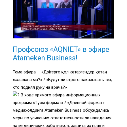
Профсоюз «AQNIET» в эфире
Atameken Business!
Тема эфира — «Дәрігерге қол көтергендер қатаң
жазалана ма?» / «Будут ли строго наказывать тех,
кто поднял руку на врача?»
В ходе прямого эфира информационных
программ «Түскі формат» / «Дневной формат»
медиахолдинга Atameken Business обсуждались
меры по усилению ответственности за нападения
на медицинских работников, защита их прав и