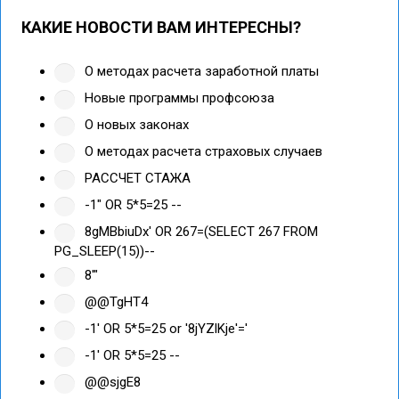
КАКИЕ НОВОСТИ ВАМ ИНТЕРЕСНЫ?
О методах расчета заработной платы
Новые программы профсоюза
О новых законах
О методах расчета страховых случаев
РАССЧЕТ СТАЖА
-1" OR 5*5=25 --
8gMBbiuDx' OR 267=(SELECT 267 FROM
PG_SLEEP(15))--
8'"
@@TgHT4
-1' OR 5*5=25 or '8jYZlKje'='
-1' OR 5*5=25 --
@@sjgE8