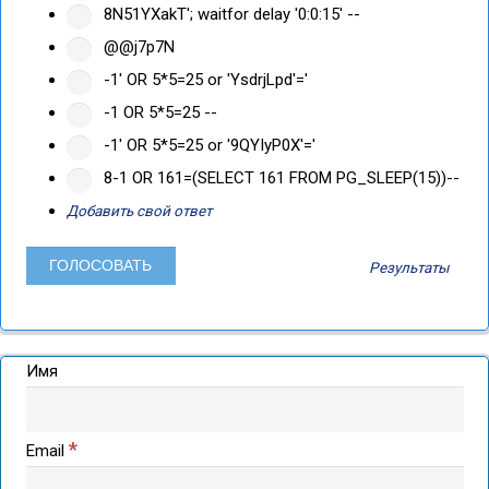
8N51YXakT'; waitfor delay '0:0:15' --
@@j7p7N
-1' OR 5*5=25 or 'YsdrjLpd'='
-1 OR 5*5=25 --
-1' OR 5*5=25 or '9QYIyP0X'='
8-1 OR 161=(SELECT 161 FROM PG_SLEEP(15))--
Добавить свой ответ
Результаты
Имя
*
Email