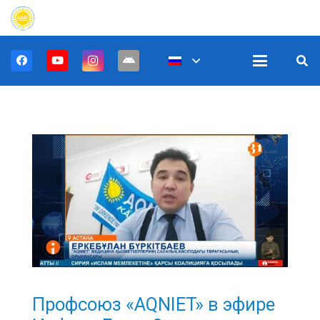
Профсоюз «AQNIET» в эфире