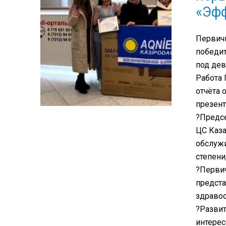
«Эф
Первичн
победи
под де
Работа
отчёта 
презент
?Предсе
ЦС Каза
обслужи
степени
?Перви
предста
здравоо
?Развит
интере