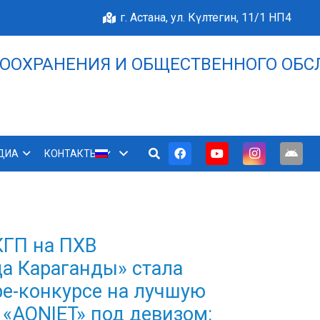
г. Астана, ул. Күлтегин, 11/1 НП4
ООХРАНЕНИЯ И ОБЩЕСТВЕННОГО ОБС
НАШЕ БЛАГОПОЛУЧИЕ 
ДИА
КОНТАКТЫ
КГП на ПХВ
а Караганды» стала
е-конкурсе на лучшую
«AQNIET» под девизом: