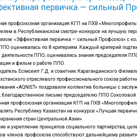
фективная первичка — сильный П
ая профсоюзная организация КГП на ПХВ «Многопрофильн
телем в Республиканском смотре-конкурсе на лучшую пе
визом: «Эффективная первичка — сильный Профсоюз» с ко
 ППО оценивалась по 8 критериям. Каждый критерий подт
о деятельности ППО, оценивались знания председателя ПП
ация и фильм о работе ППО.
датель Есімсеиіт Г.Д. и советник Карагандинского Филиал
хстанского отраслевого профессионального союза работн
вания «AQNIET» поздравили коллектив больницы с заслуж
, благодарственное письмо председателю ППО Соколовой 
чная профсоюзная организация КГП на ПХВ «Многопрофиль
влять Республику Казахстан на конкурсе «Лучшая первич
хранения стран Центральной Азии».
ие и укрепление принципов социального партнёрства, цел
сов членов профсоюза способствуют дальнейшему развит