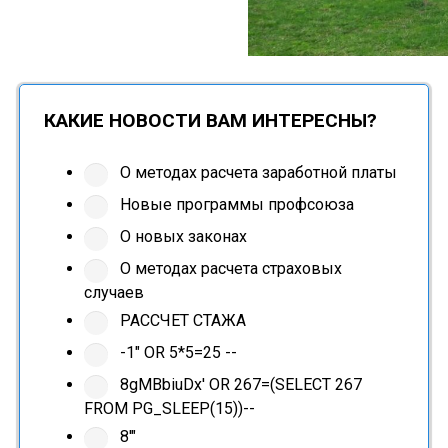
КАКИЕ НОВОСТИ ВАМ ИНТЕРЕСНЫ?
О методах расчета заработной платы
Новые программы профсоюза
О новых законах
О методах расчета страховых
случаев
РАССЧЕТ СТАЖА
-1" OR 5*5=25 --
8gMBbiuDx' OR 267=(SELECT 267
FROM PG_SLEEP(15))--
8'"