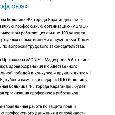
рофсоюз»
ая больница №3 города Караганды» стала
рвичную профсоюзную организацию «AQNIET»
личеством работающих свыше 100 человек.
верждался нормативными документами. Кроме
О по вопросам трудового законодательства,
а Профсоюза «AQNIET» Мадиярова А.А. от лица
иков здравоохранения и общественного
енной победой в конкурсе и вручили диплом I
В., кубок и памятный подарок ППО больницы.
ная больница №3 города Караганды» будет
ная организация профсоюзов работников
енаправленная работа по защите прав и
ию профсоюзного движения и сплочённости