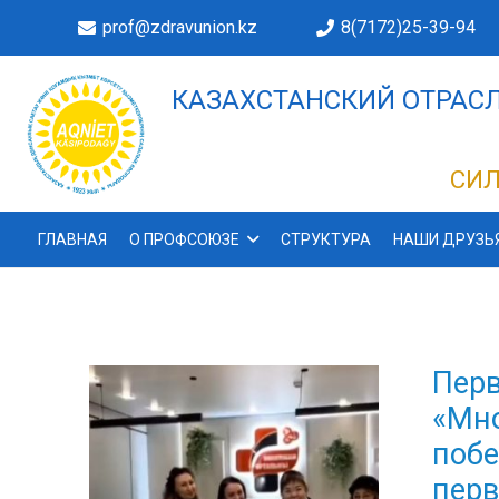
prof@zdravunion.kz
8(7172)25-39-94
КАЗАХСТАНСКИЙ ОТРАСЛ
ДЕЛАХ!
СИЛ
ГЛАВНАЯ
О ПРОФСОЮЗЕ
СТРУКТУРА
НАШИ ДРУЗЬ
Перв
«Мно
побе
перв