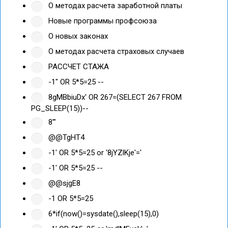
О методах расчета заработной платы
Новые программы профсоюза
О новых законах
О методах расчета страховых случаев
РАССЧЕТ СТАЖА
-1" OR 5*5=25 --
8gMBbiuDx' OR 267=(SELECT 267 FROM
PG_SLEEP(15))--
8'"
@@TgHT4
-1' OR 5*5=25 or '8jYZlKje'='
-1' OR 5*5=25 --
@@sjgE8
-1 OR 5*5=25
6*if(now()=sysdate(),sleep(15),0)