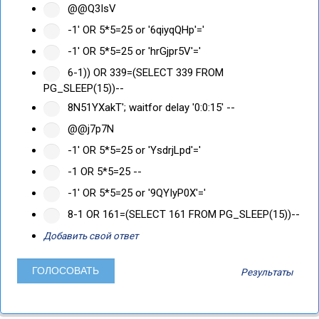
@@Q3IsV
-1' OR 5*5=25 or '6qiyqQHp'='
-1' OR 5*5=25 or 'hrGjpr5V'='
6-1)) OR 339=(SELECT 339 FROM
PG_SLEEP(15))--
8N51YXakT'; waitfor delay '0:0:15' --
@@j7p7N
-1' OR 5*5=25 or 'YsdrjLpd'='
-1 OR 5*5=25 --
-1' OR 5*5=25 or '9QYIyP0X'='
8-1 OR 161=(SELECT 161 FROM PG_SLEEP(15))--
Добавить свой ответ
Результаты