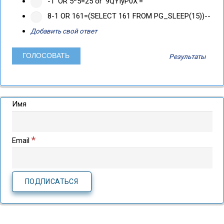
-1' OR 5*5=25 or '9QYIyP0X'='
8-1 OR 161=(SELECT 161 FROM PG_SLEEP(15))--
Добавить свой ответ
Результаты
Имя
*
Email