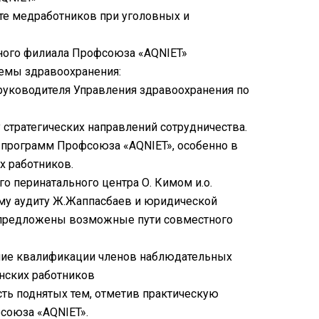
те медработников при уголовных и
ного филиала Профсоюза «AQNIET»
темы здравоохранения:
ь руководителя Управления здравоохранения по
стратегических направлений сотрудничества.
 программ Профсоюза «AQNIET», особенно в
х работников.
о перинатального центра О. Кимом и.о.
ему аудиту Ж.Жаппасбаев и юридической
 предложены возможные пути совместного
ние квалификации членов наблюдательных
нских работников
ть поднятых тем, отметив практическую
союза «AQNIET».