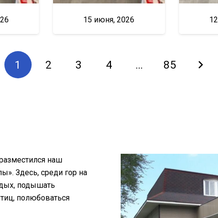
026
15 июня, 2026
12
1
2
3
4
…
85
 разместился наш
». Здесь, среди гор на
тдых, подышать
птиц, полюбоваться