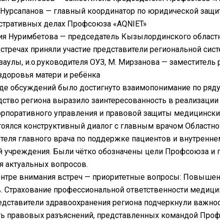
Нурсапанов — главный координатор по юридической защи
стративных делах Профсоюза «AQNIET»
ия Нуримбетова — председатель Кызылординского област
стречах приняли участие представители региональной сис
азаулы, и.о.руководителя ОУЗ, М. Мирзанова — заместител
здоровья матери и ребёнка
де обсуждений было достигнуто взаимопонимание по ряду 
ство региона выразило заинтересованность в реализации
орпоративного управления и правовой защиты медицински
оялся конструктивный диалог с главным врачом Областног
теля главного врача по поддержке пациентов и внутренн
й учреждения. Были чётко обозначены цели Профсоюза и
 актуальных вопросов.
нтре внимания встреч — приоритетные вопросы: Повыше
. Страхование профессиональной ответственности медици
дставители здравоохранения региона подчеркнули важнос
ь правовых разъяснений, представленных командой Проф