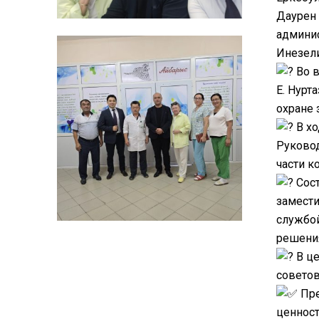
Даурен 
админи
Инезел
Во в
Е. Нурт
охране 
В хо
Руковод
части к
Сост
замести
службо
решения
В це
советов
Пре
ценност