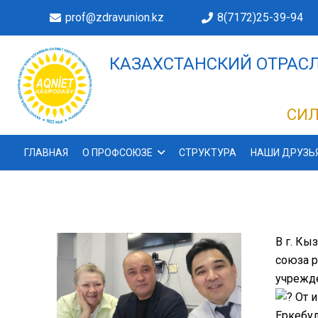
prof@zdravunion.kz
8(7172)25-39-94
КАЗАХСТАНСКИЙ ОТРАСЛ
ДЕЛАХ!
СИЛ
ГЛАВНАЯ
О ПРОФСОЮЗЕ
СТРУКТУРА
НАШИ ДРУЗЬ
В г. Кы
союза 
учрежде
От и
Еркебул