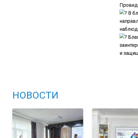
Провед
В бл
направ
наблюд
Благ
заинтер
и защищ
НОВОСТИ