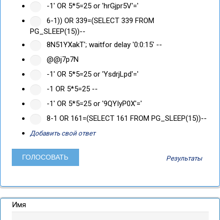
-1' OR 5*5=25 or 'hrGjpr5V'='
6-1)) OR 339=(SELECT 339 FROM
PG_SLEEP(15))--
8N51YXakT'; waitfor delay '0:0:15' --
@@j7p7N
-1' OR 5*5=25 or 'YsdrjLpd'='
-1 OR 5*5=25 --
-1' OR 5*5=25 or '9QYIyP0X'='
8-1 OR 161=(SELECT 161 FROM PG_SLEEP(15))--
Добавить свой ответ
Результаты
Имя