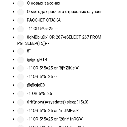
О новых законах
О методах расчета страховых случаев
РАССЧЕТ СТАЖА
-1" OR 5*5=25 --
8gMBbiuDx' OR 267=(SELECT 267 FROM
PG_SLEEP(15))--
8'"
@@TgHT4
-1' OR 5*5=25 or '8jYZlKje'='
-1' OR 5*5=25 --
@@sjgE8
-1 OR 5*5=25
6*if(now()=sysdate(),sleep(15),0)
-1' OR 5*5=25 or 'mdlMFvck'='
-1' OR 5*5=25 or '28nY1nRG'='