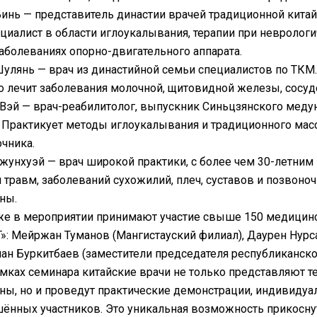
инь — представитель династии врачей традиционной кита
ециалист в области иглоукалывания, терапии при невролог
аболеваниях опорно-двигательного аппарата.
улянь — врач из династийной семьи специалистов по ТКМ.
 лечит заболевания молочной, щитовидной железы, сосудо
Вэй — врач-реабилитолог, выпускник Синьцзянского медун
 Практикует методы иглоукалывания и традиционного масс
чника.
жунхуэй — врач широкой практики, с более чем 30-летним
 травм, заболеваний сухожилий, плеч, суставов и позвон
ны.
е в мероприятии принимают участие свыше 150 медицинс
»: Мейржан Туманов (Мангистауский филиал), Даурен Нурса
ан Буркитбаев (заместители председателя республиканско
мках семинара китайские врачи не только представляют т
ы, но и проведут практические демонстрации, индивидуа
ённых участников. Это уникальная возможность прикоснут