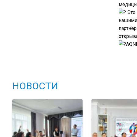
медицин
Это 
нашими 
партнёр
открыва
AQNI
НОВОСТИ