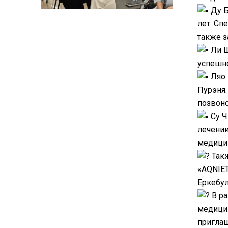
Ду Б
лет. Сп
также з
Ли Ш
успешно
Ляо 
Пурэня.
позвоно
Су Ч
лечении
медици
Такж
«AQNIET
Еркебул
В ра
медицин
приглаш