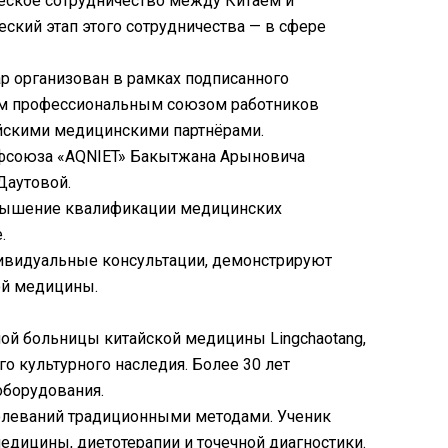
ческое сотрудничество между Китаем и
еский этап этого сотрудничества — в сфере
 организован в рамках подписанного
ым профессиональным союзом работников
айскими медицинскими партнёрами.
офсоюза «AQNIET» Бакытжана Арыновича
Даутовой.
овышение квалификации медицинских
.
дивидуальные консультации, демонстрируют
ой медицины.
ной больницы китайской медицины Lingchaotang,
о культурного наследия. Более 30 лет
оборудования.
болеваний традиционными методами. Ученик
едицины, диетотерапии и точечной диагностики.