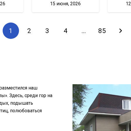
026
15 июня, 2026
12
1
2
3
4
…
85
 разместился наш
». Здесь, среди гор на
тдых, подышать
птиц, полюбоваться