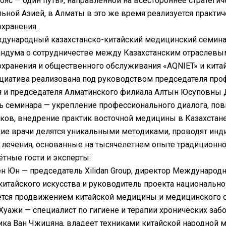
ояс — один путь», направленной на всестороннее стратеги
ьной Азией, в Алматы в это же время реализуется практич
хранения.
ународный казахстанско-китайский медицинский семинар
ндума о сотрудничестве между Казахстанским отраслев
хранения и общественного обслуживания «AQNIET» и кит
иатива реализована под руководством председателя пр
 и председателя Алматинского филиала Алтын Юсуповны 
 семинара — укрепление профессионального диалога, п
ков, внедрение практик восточной медицины в Казахстане
ие врачи делятся уникальными методиками, проводят ин
лечения, основанные на тысячелетнем опыте традиционн
тные гости и эксперты:
н Юн — председатель Xilidan Group, директор Международ
китайского искусства и руководитель проекта национальног
ется продвижением китайской медицины и медицинского 
Хуажи — специалист по гигиене и терапии хронических за
ка Ван Чжицяна, владеет техниками китайской народной м