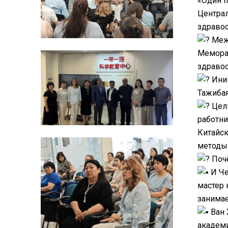
«Один п
Централ
здравоо
Межд
Мемора
здравоо
Иниц
Тажибая
Цель
работни
Китайск
методы 
Почё
И Че
мастер 
занима
Ван 
академи