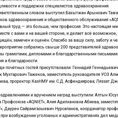
ливости и поддержке специалистов здравоохранения.
иветственным словом выступил Бахытжан Арынович Тажиб
ков здравоохранения и общественного обслуживания «AQN
ный труд — это больше, чем профессия. Это настоящая мис
месте с вами и на вашей стороне, и делает всё возможное
ищён, замечен и оценён. Спасибо за вашу силу, заботу и ч
ероприятие собрались свыше 200 представителей здравоо
ны грамотами, дипломами и благодарственными письмами
я и благодарности.
ди почётных гостей присутствовали: Геннадий Геннадьевич
 Мухтарович Тажеков, заместитель руководителя УОЗ Алм
ева, проректор КазНМУ им. С.Д. Асфендиярова; Ляззат Д
оздравлениями и вручением наград выступили: Алтын Юсу
 Профсоюза «AQNIET»; Алия Адилхановна Абиева, замест
»; Даурен Сайрамгазыевич Нурсапанов, координатор проф
при возбуждении уголоаных и административнях дел мед