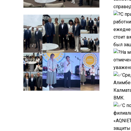
справед
С пр
работни
ежеднев
стоит в
был защ
На м
отмече
уважени
Сре
Алимбек
Калмата
ВМК.
С п
филиала
«AQNIET
защиты 