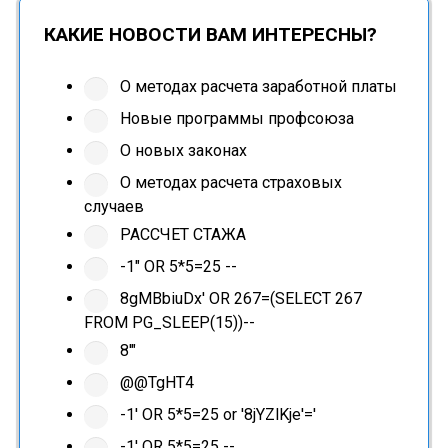
КАКИЕ НОВОСТИ ВАМ ИНТЕРЕСНЫ?
О методах расчета заработной платы
Новые программы профсоюза
О новых законах
О методах расчета страховых
случаев
РАССЧЕТ СТАЖА
-1" OR 5*5=25 --
8gMBbiuDx' OR 267=(SELECT 267
FROM PG_SLEEP(15))--
8'"
@@TgHT4
-1' OR 5*5=25 or '8jYZlKje'='
-1' OR 5*5=25 --