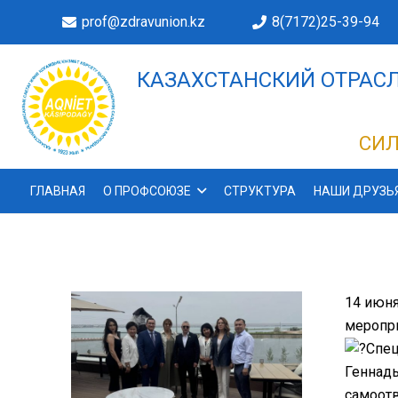
prof@zdravunion.kz
8(7172)25-39-94
КАЗАХСТАНСКИЙ ОТРАСЛ
ДЕЛАХ!
СИЛ
ГЛАВНАЯ
О ПРОФСОЮЗЕ
СТРУКТУРА
НАШИ ДРУЗЬ
14 июня
меропри
Спец
Геннадь
самоот