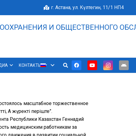
г. Астана, ул. Күлтегин, 11/1 НП4
ООХРАНЕНИЯ И ОБЩЕСТВЕННОГО ОБС
НАШЕ БЛАГОПОЛУЧИЕ 
ДИА
КОНТАКТЫ
 состоялось масштабное торжественное
і, Ақ
жүректі періште”.
ента Республики Казахстан Геннадий
ость медицинским работникам за
го движения в развитии социальной