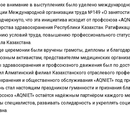
ое внимание в выступлениях было уделено международно
ии Международной организации труда №149 «О занятости и
дчеркнуто, что эта инициатива исходит от профсоюза «AQ
рства здравоохранения Республики Казахстан. Ратифика
ию условий труда, повышению профессионального статус
ла Казахстана.
де церемонии были вручены грамоты, дипломы и благода
зным активистам, представителям медицинских организац
 здравоохранения и профсоюзного движения был по дост
л Алматинский филиал Казахстанского отраслевого профе
хранения и общественного обслуживания «AQNIET» под п
нь стал настоящим праздником гуманности и признания бл
союз «AQNIET» остаётся надёжным партнёром каждого ме
ы специалистов, развивать солидарность и укреплять соц
ана.