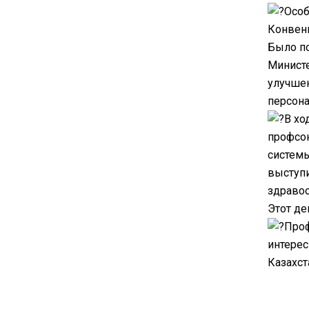
Особ
Конвенц
Было по
Министе
улучшен
персона
В хо
профсою
системы
выступи
здравоо
Этот де
Проф
интерес
Казахст