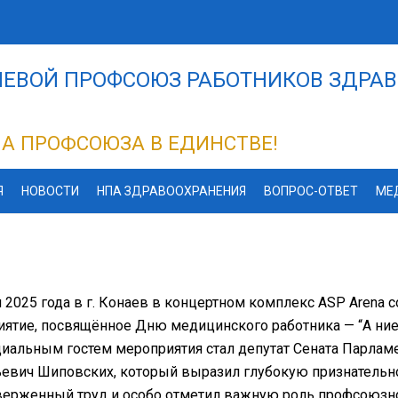
ЕВОЙ ПРОФСОЮЗ РАБОТНИКОВ ЗДРАВ
А ПРОФСОЮЗА В ЕДИНСТВЕ!
Я
НОВОСТИ
НПА ЗДРАВООХРАНЕНИЯ
ВОПРОС-ОТВЕТ
МЕ
 2025 года в г. Конаев в концертном комплекс ASP Arena
ятие, посвящённое Дню медицинского работника — “Ақ ниетт
иальным гостем мероприятия стал депутат Сената Парлам
евич Шиповских, который выразил глубокую признательн
верженный труд и особо отметил важную роль профсоюзно