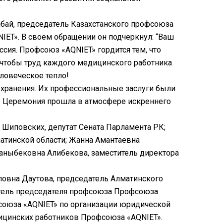
ай, председатель Казахстанского профсоюза
IET». В своём обращении он подчеркнул: “Ваш
сия. Профсоюз «AQNIET» гордится тем, что
, чтобы труд каждого медицинского работника
еловеческое тепло!
хранения. Их профессиональные заслуги были
. Церемония прошла в атмосфере искреннего
 Шиповских, депутат Сената Парламента РК;
атинской области; Жанна Амантаевна
жаныбековна Алибекова, заместитель директора
повна Даутова, председатель Алматинского
итель председателя профсоюза Профсоюза
союза «AQNIET» по организации юридической
ицинских работников Профсоюза «AQNIET».