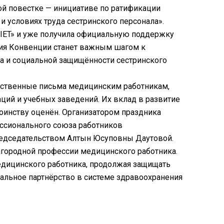
й повестке — инициативе по ратификации
 условиях труда сестринского персонала».
NIET» и уже получила официальную поддержку
ция Конвенции станет важным шагом к
а и социальной защищённости сестринского
рственные письма медицинским работникам,
ий и учебных заведений. Их вклад в развитие
оинству оценён. Организатором праздника
ссионального союза работников
редседательством Алтын Юсуповны Даутовой.
агородной профессии медицинского работника.
дицинского работника, продолжая защищать
иальное партнёрство в системе здравоохранения