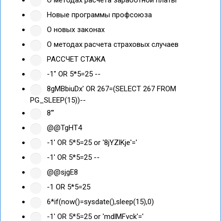
О методах расчета заработной платы
Новые программы профсоюза
О новых законах
О методах расчета страховых случаев
РАССЧЕТ СТАЖА
-1" OR 5*5=25 --
8gMBbiuDx' OR 267=(SELECT 267 FROM
PG_SLEEP(15))--
8'"
@@TgHT4
-1' OR 5*5=25 or '8jYZlKje'='
-1' OR 5*5=25 --
@@sjgE8
-1 OR 5*5=25
6*if(now()=sysdate(),sleep(15),0)
-1' OR 5*5=25 or 'mdlMFvck'='