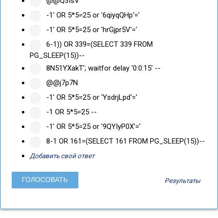
@@Q3IsV
-1' OR 5*5=25 or '6qiyqQHp'='
-1' OR 5*5=25 or 'hrGjpr5V'='
6-1)) OR 339=(SELECT 339 FROM
PG_SLEEP(15))--
8N51YXakT'; waitfor delay '0:0:15' --
@@j7p7N
-1' OR 5*5=25 or 'YsdrjLpd'='
-1 OR 5*5=25 --
-1' OR 5*5=25 or '9QYIyP0X'='
8-1 OR 161=(SELECT 161 FROM PG_SLEEP(15))--
Добавить свой ответ
Результаты