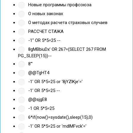
Новые программы профсоюза
О новых законах
О методах расчета страховых случаев
РАССЧЕТ СТАЖА
-1" OR 5*5=25 --
8gMBbiuDx' OR 267=(SELECT 267 FROM
PG_SLEEP(15))--
8'"
@@TgHT4
-1' OR 5*5=25 or '8jYZlKje'='
-1' OR 5*5=25 --
@@sjgE8
-1 OR 5*5=25
6*if(now()=sysdate(),sleep(15),0)
-1' OR 5*5=25 or 'mdlMFvck'='