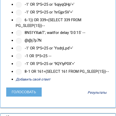
-1' OR 5*5=25 or '6qiyqQHp'='
-1' OR 5*5=25 or 'hrGjpr5V'='
6-1)) OR 339=(SELECT 339 FROM
PG_SLEEP(15))--
8N51YXakT'; waitfor delay '0:0:15' --
@@j7p7N
-1' OR 5*5=25 or 'YsdrjLpd'='
-1 OR 5*5=25 --
-1' OR 5*5=25 or '9QYIyP0X'='
8-1 OR 161=(SELECT 161 FROM PG_SLEEP(15))--
Добавить свой ответ
Результаты