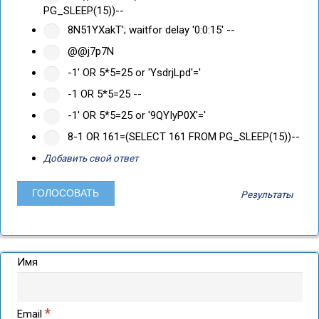
PG_SLEEP(15))--
8N51YXakT'; waitfor delay '0:0:15' --
@@j7p7N
-1' OR 5*5=25 or 'YsdrjLpd'='
-1 OR 5*5=25 --
-1' OR 5*5=25 or '9QYIyP0X'='
8-1 OR 161=(SELECT 161 FROM PG_SLEEP(15))--
Добавить свой ответ
Результаты
Имя
*
Email