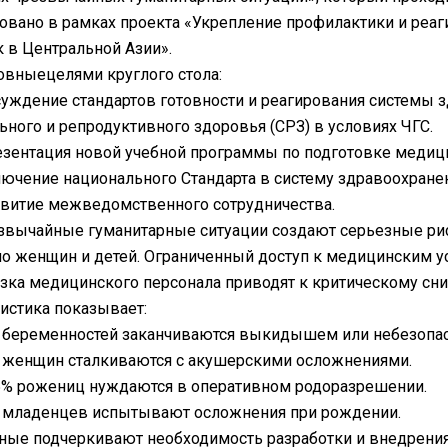
овано в рамках проекта «Укрепление профилактики и реа
 в Центральной Азии».
вныецелями круглого стола:
уждение стандартов готовности и реагирования системы 
ьного и репродуктивного здоровья (СРЗ) в условиях ЧГС.
зентация новой учебной программы по подготовке медици
ючение национального Стандарта в систему здравоохранен
витие межведомственного сотрудничества.
вычайные гуманитарные ситуации создают серьезные риск
о женщин и детей. Ограниченный доступ к медицинским у
зка медицинского персонала приводят к критическому сн
истика показывает:
беременностей заканчиваются выкидышем или небезопа
женщин сталкиваются с акушерскими осложнениями.
% рожениц нуждаются в оперативном родоразрешении.
младенцев испытывают осложнения при рождении.
нные подчеркивают необходимость разработки и внедрен