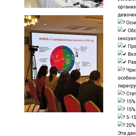
организ
девочек
Осно
Обс
сексуал
Пре
Вкл
Раз
Чрез
особенн
перегру
Стат
15% 
15% 
5-15
20% 
Эти да