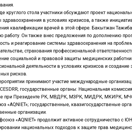
вания.
де круглого стола участники обсуждают проект национальн
 здравоохранения в условиях кризисов, а также инициат
ния квалификации врачей в этой сфере. Бакытжан Тажиб
ую работу. Он также внес предложения по дополнению п
ость и реагирование системы здравоохранения на пробле
ательстве, страхования профессиональной ответственнос
ение социальной и правовой защиты медицинских работни
иональной деятельности в условиях кризисов и создани
ных рисков.
ероприятии принимают участие международные организаци
CESDRR; государственные органы: Национальная комисси
ке при Президенте РК, МВДРК, МЗРК, МИДРК, МКИРК, МЧС
з «AQNIET»; государственные, квазигосударственые орга
венные организации.
союз «AQNIET» продолжит активное сотрудничество с Ю
ровании национальных подходов к защите прав медицинс