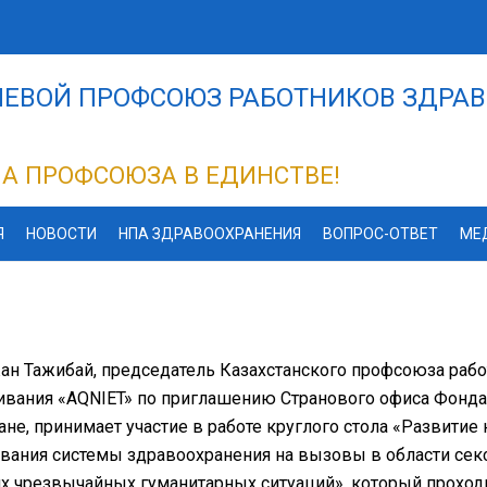
ЕВОЙ ПРОФСОЮЗ РАБОТНИКОВ ЗДРАВ
А ПРОФСОЮЗА В ЕДИНСТВЕ!
Я
НОВОСТИ
НПА ЗДРАВООХРАНЕНИЯ
ВОПРОС-ОТВЕТ
МЕ
н Тажибай, председатель Казахстанского профсоюза раб
вания «AQNIET» по приглашению Странового офиса Фонда
ане, принимает участие в работе круглого стола «Развити
вания системы здравоохранения на вызовы в области сек
х чрезвычайных гуманитарных ситуаций», который проходит