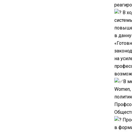
реагиро
В хо
системы
повыше
в данн
«Готовн
законод
на усил
професс
возмож
В м
Women, 
полити
Профсою
Общест
Проф
в форми