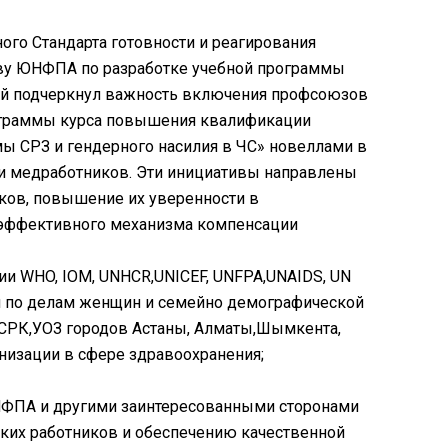
ого Стандарта готовности и реагирования
иву ЮНФПА по разработке учебной программы
ай подчеркнул важность включения профсоюзов
рограммы курса повышения квалификации
мы СРЗ и гендерного насилия в ЧС» новеллами в
ти медработников. Эти инициативы направлены
ков, повышение их уверенности в
е эффективного механизма компенсации
и WHO, IOM, UNHCR,UNICEF, UNFPA,UNAIDS, UN
я по делам женщин и семейно демографической
РК,УОЗ городов Астаны, Алматы,Шымкента,
низации в сфере здравоохранения;
НФПА и другими заинтересованными сторонами
ких работников и обеспечению качественной