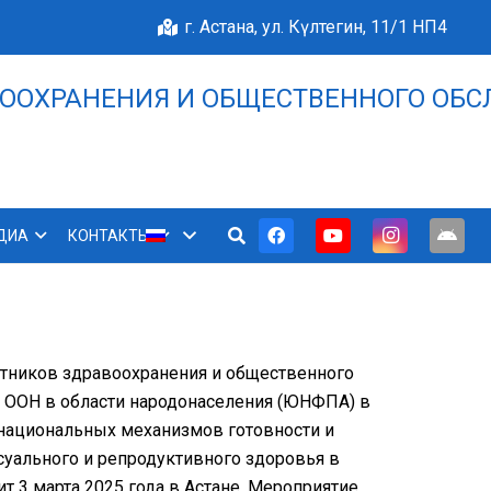
г. Астана, ул. Күлтегин, 11/1 НП4
ООХРАНЕНИЯ И ОБЩЕСТВЕННОГО ОБС
НАШЕ БЛАГОПОЛУЧИЕ 
ДИА
КОНТАКТЫ
отников здравоохранения и общественного
 ООН в области народонаселения (ЮНФПА) в
е национальных механизмов готовности и
суального и репродуктивного здоровья в
 3 марта 2025 года в Астане. Мероприятие