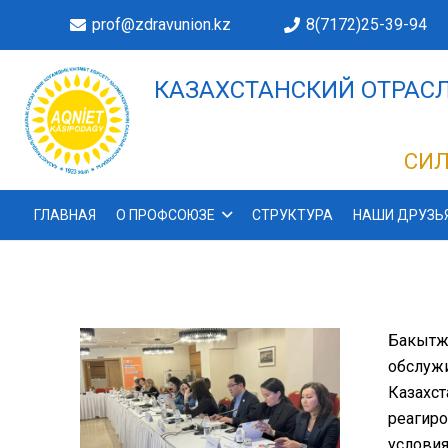
prof@zdravunion.kz
8(7172)25-39-94
КАЗАХСТАНСКИЙ ОТРАСЛ
ДЕЛАХ!
СИЛ
ГЛАВНАЯ
О ПРОФСОЮЗЕ
СТРУКТУРА
НАШИ ДРУЗЬ
Бакытжа
обслужи
Казахст
реагиро
условия