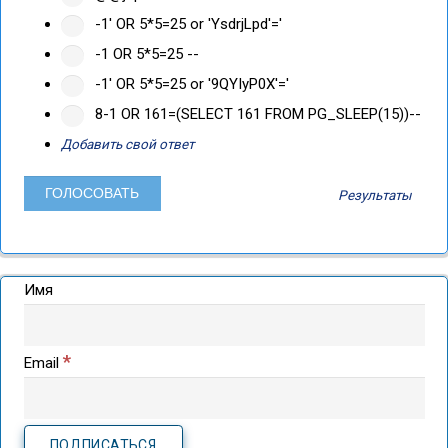
-1' OR 5*5=25 or 'YsdrjLpd'='
-1 OR 5*5=25 --
-1' OR 5*5=25 or '9QYIyP0X'='
8-1 OR 161=(SELECT 161 FROM PG_SLEEP(15))--
Добавить свой ответ
Результаты
Имя
*
Email