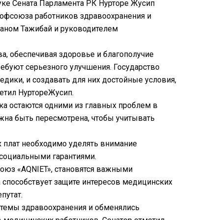
уке Сената Парламента РК Нурторе Жусип
рофсоюза работников здравоохранения и
аном Тажибай и руководителем
, обеспечивая здоровье и благополучие
ребуют серьезного улучшения. Государство
дики, и создавать для них достойные условия,
метил НуртореЖусип.
зка остаются одними из главных проблем в
лжна быть пересмотрена, чтобы учитывать
 плат необходимо уделять внимание
 социальными гарантиями.
оюз «AQNIET», становятся важными
а способствует защите интересов медицинских
путат.
стемы здравоохранения и обменялись