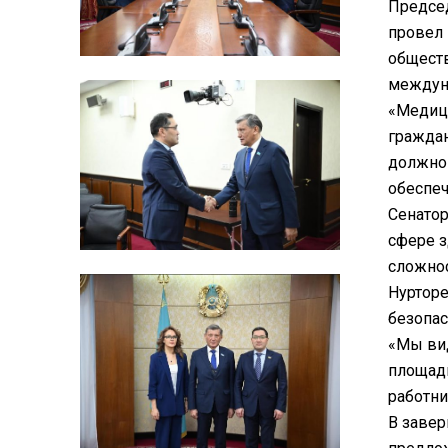
Председ
провел 
общест
междуна
«Медици
граждан
должно 
обеспеч
Сенатор
сфере з
сложнос
Нурторе
безопас
«Мы вид
площадк
работни
В завер