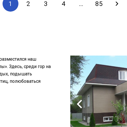
1
2
3
4
…
85
 разместился наш
». Здесь, среди гор на
тдых, подышать
птиц, полюбоваться