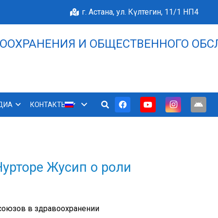
г. Астана, ул. Күлтегин, 11/1 НП4
ООХРАНЕНИЯ И ОБЩЕСТВЕННОГО ОБС
НАШЕ БЛАГОПОЛУЧИЕ 
ДИА
КОНТАКТЫ
урторе Жусип о роли
союзов в здравоохранении