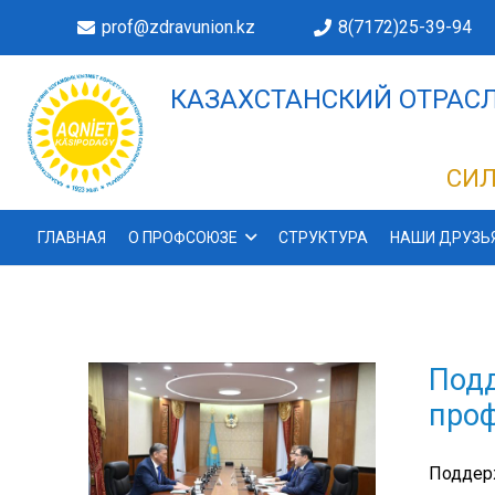
prof@zdravunion.kz
8(7172)25-39-94
КАЗАХСТАНСКИЙ ОТРАСЛ
ДЕЛАХ!
СИЛ
ГЛАВНАЯ
О ПРОФСОЮЗЕ
СТРУКТУРА
НАШИ ДРУЗЬ
Подд
проф
Поддер