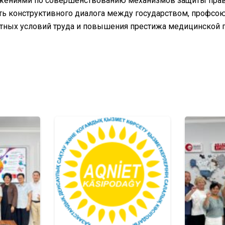
жениями по совершенствованию механизмов защиты прав 
ь конструктивного диалога между государством, профсою
тных условий труда и повышения престижа медицинской 