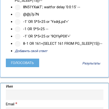
PG_SLEEP(15))--
8N51YXakT'; waitfor delay '0:0:15' --
@@j7p7N
-1' OR 5*5=25 or 'YsdrjLpd'='
-1 OR 5*5=25 --
-1' OR 5*5=25 or '9QYIyP0X'='
8-1 OR 161=(SELECT 161 FROM PG_SLEEP(15))--
Добавить свой ответ
Результаты
Имя
*
Email