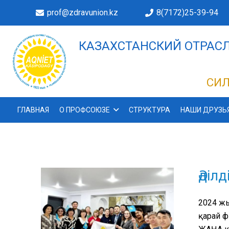
prof@zdravunion.kz
8(7172)25-39-94
КАЗАХСТАНСКИЙ ОТРАСЛ
ДЕЛАХ!
СИЛ
ГЛАВНАЯ
О ПРОФСОЮЗЕ
СТРУКТУРА
НАШИ ДРУЗЬ
Әділ
2024 жы
қарай ф