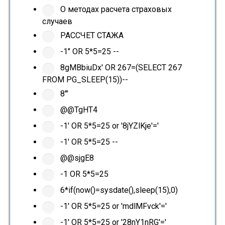
О методах расчета страховых
случаев
РАССЧЕТ СТАЖА
-1" OR 5*5=25 --
8gMBbiuDx' OR 267=(SELECT 267
FROM PG_SLEEP(15))--
8'"
@@TgHT4
-1' OR 5*5=25 or '8jYZlKje'='
-1' OR 5*5=25 --
@@sjgE8
-1 OR 5*5=25
6*if(now()=sysdate(),sleep(15),0)
-1' OR 5*5=25 or 'mdlMFvck'='
-1' OR 5*5=25 or '28nY1nRG'='