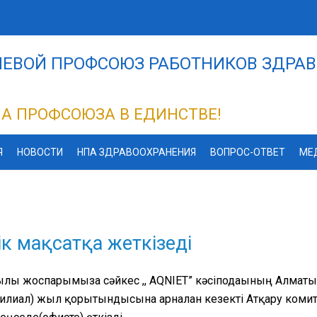
ЕВОЙ ПРОФСОЮЗ РАБОТНИКОВ ЗДРАВ
А ПРОФСОЮЗА В ЕДИНСТВЕ!
Я
НОВОСТИ
НПА ЗДРАВООХРАНЕНИЯ
ВОПРОС-ОТВЕТ
МЕ
дік мақсатқа жеткізеді
лғы жоспарымызға сәйкес ,, AQNIET” кәсіподағының Алма
илиал) жыл қорытындысына арналған кезекті Атқару комите