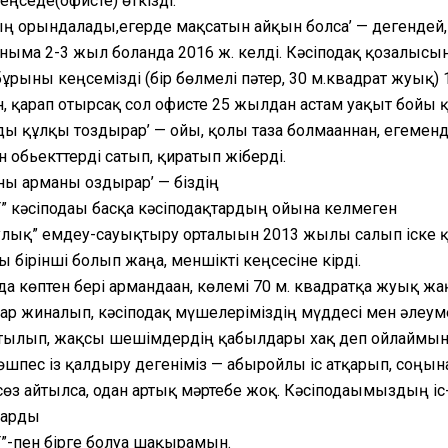
ңседе(офисте) өткізді.
ң орындалады,егерде мақсатын айқын болса’ — дегендей,
аныма 2-3 жыл болғанда 2016 ж. келді. Кәсіподақ қозғалысы
ұрынғы кеңсемізді (бір бөлмелі пәтер, 30 м.квадрат жуық
, қарап отырсақ сол офисте 25 жылдан астам уақыт бой
ы құлқы тоздырар’ — ойы, қолы таза болмағаннан, егеменді
н обьекттерді сатып, қиратып жіберді.
ы арманы оздырар’ — біздің
T” кәсіподағы басқа кәсіподақтардың ойына келмеген
улық” емдеу-сауықтыру орталығын 2013 жылы салып іске 
ы бірінші болып жаңа, меншікті кеңсесіне кірді.
а көптен бері армандаған, көлемі 70 м. квадратқа жуық жаң
р жиналып, кәсіподақ мүшелеріміздің мүддесі мен әлеум
йтылып, жақсы шешімдердің қабылдары хақ деп ойлаймын
өшпес із қалдыру дегеніміз — абыройлы іс атқарып, соңынан
өз айтылса, одан артық мәртебе жоқ. Кәсіподағымыздың іс-
арды
T”-пен бірге болуға шақырамын.