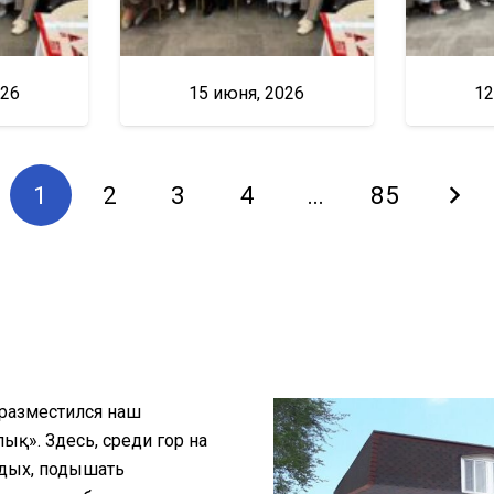
026
15 июня, 2026
12
1
2
3
4
…
85
 разместился наш
қ». Здесь, среди гор на
тдых, подышать