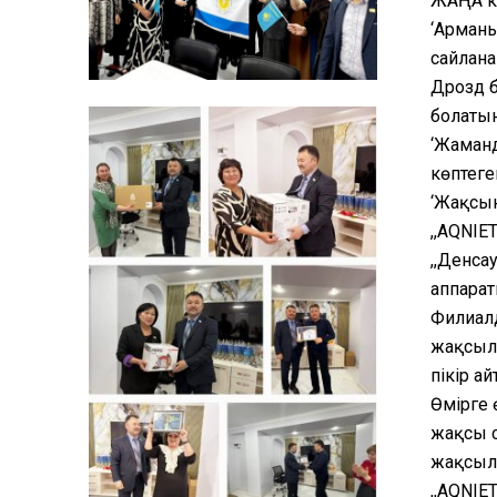
ЖАҢА ке
‘Арманы
сайланғ
Дрозд б
болатын
‘Жаманд
көптеге
‘Жақсын
,,AQNIE
,,Денса
аппарат
Филиалд
жақсыла
пікір а
Өмірге 
жақсы с
жақсыл
,,AQNIE