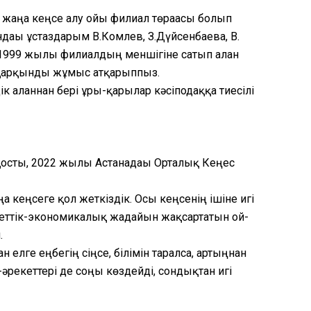
 жаңа кеңсе алу ойы филиал төрағасы болып
ндағы ұстаздарым В.Комлев, З.Дүйсенбаева, В.
) 1999 жылы филиалдың меншігіне сатып алған
ы қарқынды жұмыс атқарыппыз.
к алғаннан бері ұры-қарылар кәсіподаққа тиесілі
қосты, 2022 жылы Астанадағы Орталық Кеңес
а кеңсеге қол жеткіздік. Осы кеңсенің ішіне игі
еттік-экономикалық жағдайын жақсартатын ой-
.
 елге еңбегің сіңсе, білімін таралса, артыңнан
әрекеттері де соңы көздейді, сондықтан игі