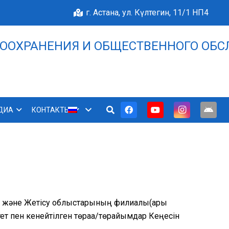
г. Астана, ул. Күлтегин, 11/1 НП4
ООХРАНЕНИЯ И ОБЩЕСТВЕННОГО ОБС
НАШЕ БЛАГОПОЛУЧИЕ 
ДИА
КОНТАКТЫ
ты және Жетісу облыстарының филиалы(ары
т пен кенейтілген төраға/төрайымдар Кеңесін