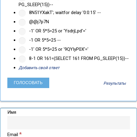
PG_SLEEP(15))--
8N51YXakT'; waitfor delay '0:0:15' --
@@j7p7N
-1' OR 5*5=25 or 'YsdrjLpd'='
-1 OR 5*5=25 --
-1' OR 5*5=25 or '9QYIyP0X'='
8-1 OR 161=(SELECT 161 FROM PG_SLEEP(15))--
Добавить свой ответ
Результаты
Имя
*
Email