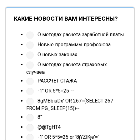
КАКИЕ НОВОСТИ ВАМ ИНТЕРЕСНЫ?
О методах расчета заработной платы
Новые программы профсоюза
О новых законах
О методах расчета страховых
случаев
РАССЧЕТ СТАЖА
-1" OR 5*5=25 --
8gMBbiuDx' OR 267=(SELECT 267
FROM PG_SLEEP(15))--
8'"
@@TgHT4
-1' OR 5*5=25 or '8jYZlKje'='