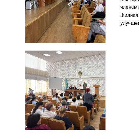
членами
Филиал 
улучшен