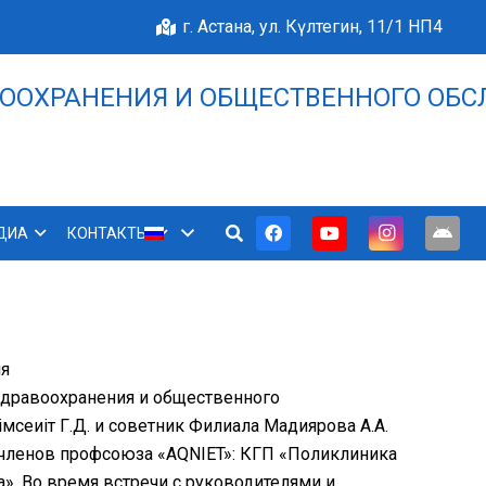
г. Астана, ул. Күлтегин, 11/1 НП4
ООХРАНЕНИЯ И ОБЩЕСТВЕННОГО ОБС
НАШЕ БЛАГОПОЛУЧИЕ 
ДИА
КОНТАКТЫ
ия
здравоохранения и общественного
мсеиіт Г.Д. и советник Филиала Мадиярова А.А.
 членов профсоюза «AQNIET»: КГП «Поликлиника
». Во время встречи с руководителями и