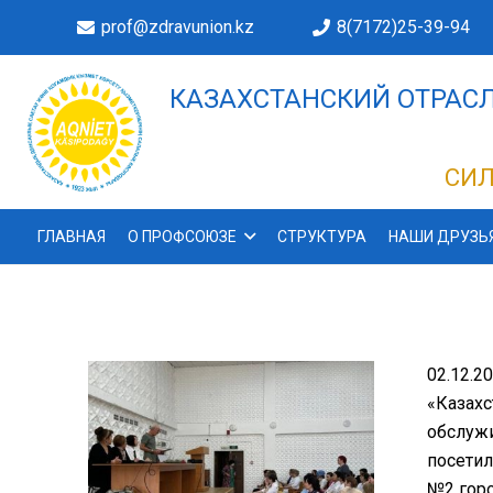
prof@zdravunion.kz
8(7172)25-39-94
КАЗАХСТАНСКИЙ ОТРАСЛ
ДЕЛАХ!
СИЛ
ГЛАВНАЯ
О ПРОФСОЮЗЕ
СТРУКТУРА
НАШИ ДРУЗЬ
02.12.2
«Казахс
обслужи
посетил
№2 горо