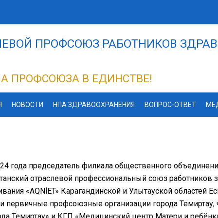
ЕВОЙ ПРОФСОЮЗ РАБОТНИКОВ ЗДРАВ
А ПРОФСОЮЗА В ЕДИНСТВЕ!
Я
НОВОСТИ
НПА ЗДРАВООХРАНЕНИЯ
ВОПРОС-ОТВЕТ
МЕ
024 года председатель филиала общественного объединен
танский отраслевой профессиональный союз работников 
вания «AQNİET» Карагандинской и Улытауской областей Есі
и первичные профсоюзные организации города Темиртау,
да Темиртау» и КГП «Медицинский центр Матери и ребёнка