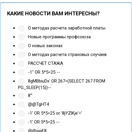
КАКИЕ НОВОСТИ ВАМ ИНТЕРЕСНЫ?
О методах расчета заработной платы
Новые программы профсоюза
О новых законах
О методах расчета страховых случаев
РАССЧЕТ СТАЖА
-1" OR 5*5=25 --
8gMBbiuDx' OR 267=(SELECT 267 FROM
PG_SLEEP(15))--
8'"
@@TgHT4
-1' OR 5*5=25 or '8jYZlKje'='
-1' OR 5*5=25 --
@@sjgE8