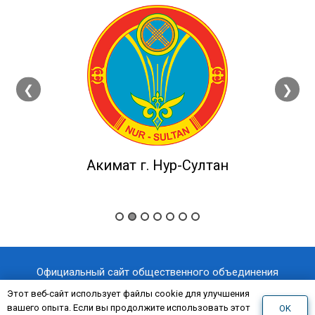
❮
❯
Акимат г. Нур-Султан
Официальный сайт общественного объединения
«Казахстанский отраслевой профессиональный союз
Этот веб-сайт использует файлы cookie для улучшения
вашего опыта. Если вы продолжите использовать этот
OK
«AQNİET
работников здравоохранения
»