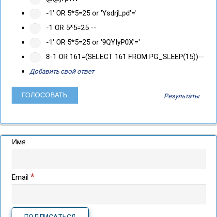
-1' OR 5*5=25 or 'YsdrjLpd'='
-1 OR 5*5=25 --
-1' OR 5*5=25 or '9QYIyP0X'='
8-1 OR 161=(SELECT 161 FROM PG_SLEEP(15))--
Добавить свой ответ
Результаты
Имя
*
Email