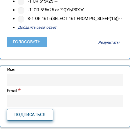
-1 OR 5*5=25 --
-1' OR 5*5=25 or '9QYIyP0X'='
8-1 OR 161=(SELECT 161 FROM PG_SLEEP(15))--
Добавить свой ответ
Результаты
Имя
*
Email